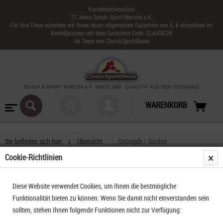
Kundeninformation
77 Jahre Schuh-Sport-Marzini e.K.
Für Ihre Treue schenken wir Ihnen einen allgemeinen Gutschein von 5,-€ einzulösen im
Bestellprozess mit dem Gutschein Code: CLASSIC26
Ihr Team von ClassicSportShoes
SCHUH & SPORT MARZINI
e.K. SINCE 1949
-
QUALITÄT AUS DEM ODENWALD
WARENKORB
Sie befinden sich hier:
Übersicht
Strümpfe / Socken
Cookie-Richtlinien
Rohner Trekkingsocken Fibre Light SuperR blue
Diese Website verwendet Cookies, um Ihnen die bestmögliche
denim
Funktionalität bieten zu können. Wenn Sie damit nicht einverstanden sein
sollten, stehen Ihnen folgende Funktionen nicht zur Verfügung: