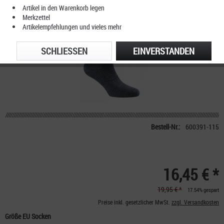
Artikel in den Warenkorb legen
Merkzettel
Artikelempfehlungen und vieles mehr
SCHLIESSEN
EINVERSTANDEN
Bestell-Nr.:
600391-115
16,45 € *
19,95 € *
17.54% gespart
Preise inkl. gesetzlicher MwSt.
zzgl. Versandkosten
Größe EU Socken