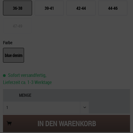
36-38
39-41
42-44
44-46
47-49
Farbe
blue denim
Sofort versandfertig,
Lieferzeit ca. 1-3 Werktage
MENGE
IN DEN
WARENKORB