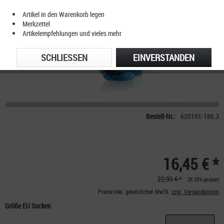
Artikel in den Warenkorb legen
Merkzettel
Artikelempfehlungen und vieles mehr
SCHLIESSEN
EINVERSTANDEN
Bestell-Nr.:
620191-186.3
16,45 € *
22,95 € *
28.32% gespart
Preise inkl. gesetzlicher MwSt.
zzgl. Versandkosten
Größe EU Socken