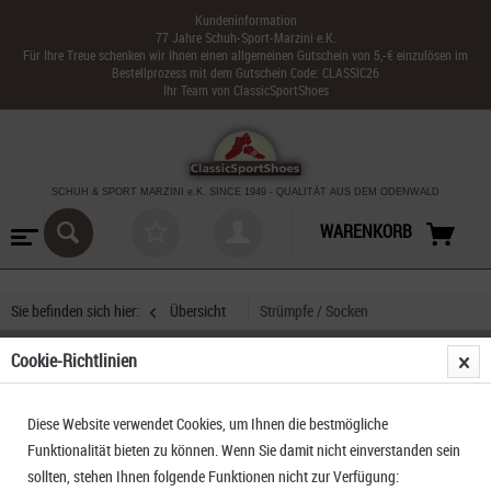
Kundeninformation
77 Jahre Schuh-Sport-Marzini e.K.
Für Ihre Treue schenken wir Ihnen einen allgemeinen Gutschein von 5,-€ einzulösen im
Bestellprozess mit dem Gutschein Code: CLASSIC26
Ihr Team von ClassicSportShoes
SCHUH & SPORT MARZINI
e.K. SINCE 1949
-
QUALITÄT AUS DEM ODENWALD
WARENKORB
Sie befinden sich hier:
Übersicht
Strümpfe / Socken
Cookie-Richtlinien
Rohner Trek-Light L/R Wandersocken
Diese Website verwendet Cookies, um Ihnen die bestmögliche
Funktionalität bieten zu können. Wenn Sie damit nicht einverstanden sein
sollten, stehen Ihnen folgende Funktionen nicht zur Verfügung: