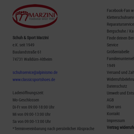
Facebook-Fan wer
Kletterschuhserv
Reparaturservice
Bergschuhe / Ka
Schuh & Sport Marzini
Finde deinen Be
e.K. seit 1949
Service
Größentabelle
Baulandstraße 61
Familienunterneh
74731 Walldürn-Altheim
1949
schuhservice@alpinismo.de
Versand und Za
Widerrufsbelehr
www.classicsportshoes.de
Datenschutz
Ladenöffnungszeit:
Umwelt und Ent
Mo-Geschlossen
AGB
Über uns
Di-Fr von 09:00-18:00 Uhr
Kontakt
Mi von 09:00-13:00 Uhr
Impressum
Sa von 09:00-13:00 Uhr
Vertrag widerruf
*Terminvereinbarung nach persönlicher Absprache