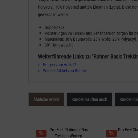
Polyacryl, 10% Polyamid und 2% Elasthan (Lycra). Diese Kom
gewaschen werden.
Doppelpack
Polsterungen im Fersen- und Zehenbereich sorgen für p
Materialien: 38% Baumwolle, 25% Wolle, 25% Polyacryl,
30° Handwäsche
Weiterführende Links zu "Rohner Basic Trekki
Fragen zum Artikel?
Weitere Artikel von Rohner
Ähnliche Artikel
Kunden kauften auch
Kunden hab
Pro Feet Platinum Plus
Pro Feet Cl
Trekking Women