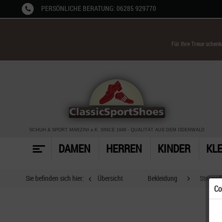
PERSÖNLICHE BERATUNG: 06285 929770
Für Ihre Treue schen
SCHUH & SPORT MARZINI
e.K. SINCE 1949
-
QUALITÄT AUS DEM ODENWALD
DAMEN
HERREN
KINDER
KL
Sie befinden sich hier:
Übersicht
Bekleidung
Strümpf
Co