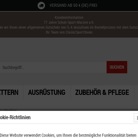
VERSAND AB 50 € (DE) FREI
Kundeninformation
77 Jahre Schuh-Sport-Marzini e.K.
ken wir Ihnen einen allgemeinen Gutschein von 5,-€ einzulösen im Bestellprozess mit dem Guts
Ihr Team von ClassicSportShoes
SUCHEN
ETTERN
AUSRÜSTUNG
ZUBEHÖR & PFLEGE
e / Socken
okie-Richtlinien
Diese Website verwendet Cookies, um Ihnen die bestmögliche Funktionalität bieten