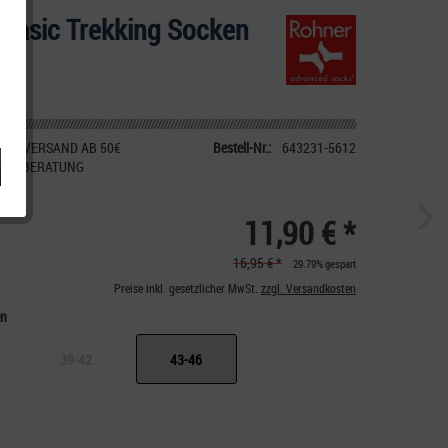
Basic Trekking Socken
k
IER VERSAND AB 50€
Bestell-Nr.:
643231-5612
CHE BERATUNG
11,90 € *
16,95 € *
29.79% gespart
Preise inkl. gesetzlicher MwSt.
zzgl. Versandkosten
en
39-42
43-46