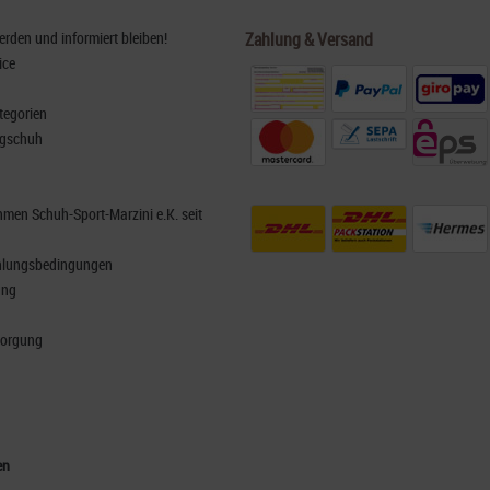
den und informiert bleiben!
Zahlung & Versand
ice
tegorien
rgschuh
men Schuh-Sport-Marzini e.K. seit
hlungsbedingungen
ung
sorgung
en