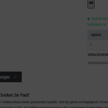
red
Sofort vers
Lieferzeit ca
MENGE
VERGLEICHEN
ungen
0
 Socken 2er Pack"
Traditionshaus bieten grundsolide Qualität. Und das gleich im Doppelpack. Fersen
 sitzt nicht zu fest. Die Trekking-Socken sorgen so für angenehmen Tragekomfort. 