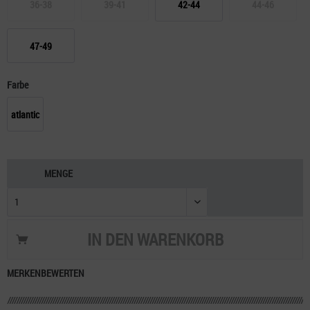
36-38
39-41
42-44
44-46
47-49
Farbe
atlantic
MENGE
IN DEN
WARENKORB
MERKEN
BEWERTEN