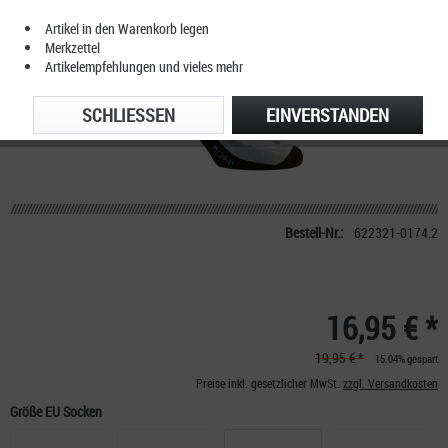
Artikel in den Warenkorb legen
Merkzettel
Artikelempfehlungen und vieles mehr
SCHLIESSEN
EINVERSTANDEN
Bestell-Nr.:
622321-0174.2
16,95 € *
19,95 € *
15.04% gespart
Preise inkl. gesetzlicher MwSt.
zzgl. Versandkosten
Größe EU Socken