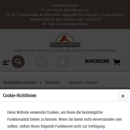
Kundeninformation
77 Jahre Schuh-Sport-Marzini e.K.
Für Ihre Treue schenken wir Ihnen einen allgemeinen Gutschein von 5,-€ einzulösen im
Bestellprozess mit dem Gutschein Code: CLASSIC26
Ihr Team von ClassicSportShoes
SCHUH & SPORT MARZINI
e.K. SINCE 1949
-
QUALITÄT AUS DEM ODENWALD
WARENKORB
Sie befinden sich hier:
Übersicht
Strümpfe / Socken
Cookie-Richtlinien
Rohner R-Power Quarter L/R Laufsocken
Diese Website verwendet Cookies, um Ihnen die bestmögliche
Funktionalität bieten zu können. Wenn Sie damit nicht einverstanden sein
sollten, stehen Ihnen folgende Funktionen nicht zur Verfügung: