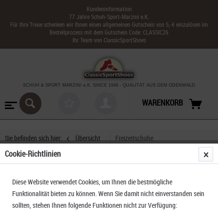
Kundeninformation
77 Jahre Schuh-Sport-Marzini e.K.
Für Ihre Treue schenken wir Ihnen einen allgemeinen Gutschein von 5,-€ einzulösen im
Bestellprozess mit dem Gutschein Code: CLASSIC26
Ihr Team von ClassicSportShoes
SCHUH & SPORT MARZINI
e.K. SINCE 1949
-
QUALITÄT AUS DEM ODENWALD
WARENKORB
Sie befinden sich hier:
Übersicht
Freizeitschuhe
Cookie-Richtlinien
Keen Drift Creek H2
Diese Website verwendet Cookies, um Ihnen die bestmögliche
Funktionalität bieten zu können. Wenn Sie damit nicht einverstanden sein
sollten, stehen Ihnen folgende Funktionen nicht zur Verfügung: