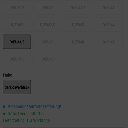
D/EU39,5
D/EU40
D/EU40,5
D/EU41
D/EU42
D/EU42,5
D/EU43
D/EU44
D/EU44,5
D/EU45
D/EU46
D/EU47
D/EU47,5
D/EU48
Farbe
dark olive/black
Versandkostenfreie Lieferung!
Sofort versandfertig,
Lieferzeit ca. 1-3 Werktage