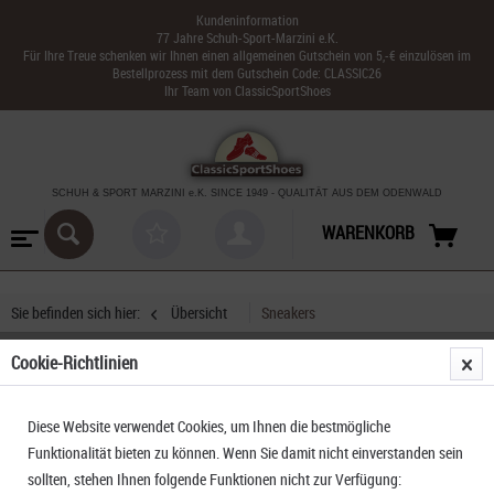
Kundeninformation
77 Jahre Schuh-Sport-Marzini e.K.
Für Ihre Treue schenken wir Ihnen einen allgemeinen Gutschein von 5,-€ einzulösen im
Bestellprozess mit dem Gutschein Code: CLASSIC26
Ihr Team von ClassicSportShoes
SCHUH & SPORT MARZINI
e.K. SINCE 1949
-
QUALITÄT AUS DEM ODENWALD
WARENKORB
Sie befinden sich hier:
Übersicht
Sneakers
Cookie-Richtlinien
K-Swiss Lozan Klub LTH
Diese Website verwendet Cookies, um Ihnen die bestmögliche
Funktionalität bieten zu können. Wenn Sie damit nicht einverstanden sein
sollten, stehen Ihnen folgende Funktionen nicht zur Verfügung: