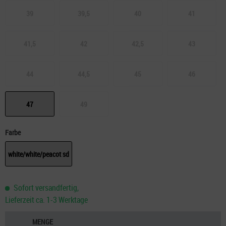
39
39,5
40
41
41,5
42
42,5
43
44
44,5
45
46
47
49
Farbe
white/white/peacot sd
Sofort versandfertig,
Lieferzeit ca. 1-3 Werktage
MENGE