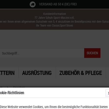
VERSAND AB 50 € (DE) FREI
Kundeninformation
77 Jahre Schuh-Sport-Marzini e.K.
ken wir Ihnen einen allgemeinen Gutschein von 5,-€ einzulösen im Bestellprozess mit dem Guts
Ihr Team von ClassicSportShoes
SUCHEN
ETTERN
AUSRÜSTUNG
ZUBEHÖR & PFLEGE
he
Sneakers
okie-Richtlinien
Diese Website verwendet Cookies, um Ihnen die bestmögliche Funktionalität bieten