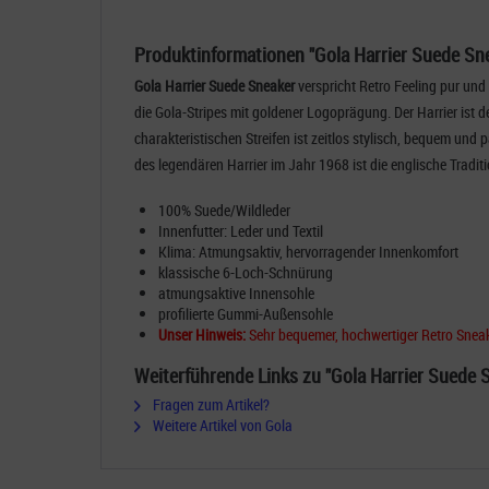
Produktinformationen "Gola Harrier Suede Sn
Gola Harrier Suede Sneaker
verspricht Retro Feeling pur und
die Gola-Stripes mit goldener Logoprägung. Der Harrier ist d
charakteristischen Streifen ist zeitlos stylisch, bequem und 
des legendären Harrier im Jahr 1968 ist die englische Tradit
100% Suede/Wildleder
Innenfutter: Leder und Textil
Klima: Atmungsaktiv, hervorragender Innenkomfort
klassische 6-Loch-Schnürung
atmungsaktive Innensohle
profilierte Gummi-Außensohle
Unser Hinweis:
Sehr bequemer, hochwertiger Retro Snea
Weiterführende Links zu "Gola Harrier Suede 
Fragen zum Artikel?
Weitere Artikel von Gola