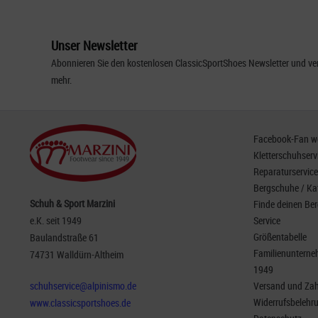
Unser Newsletter
Abonnieren Sie den kostenlosen ClassicSportShoes Newsletter und ver
mehr.
Facebook-Fan wer
Kletterschuhserv
Reparaturservice
Bergschuhe / Ka
Schuh & Sport Marzini
Finde deinen Be
e.K. seit 1949
Service
Größentabelle
Baulandstraße 61
Familienunterneh
74731 Walldürn-Altheim
1949
schuhservice@alpinismo.de
Versand und Za
Widerrufsbelehr
www.classicsportshoes.de