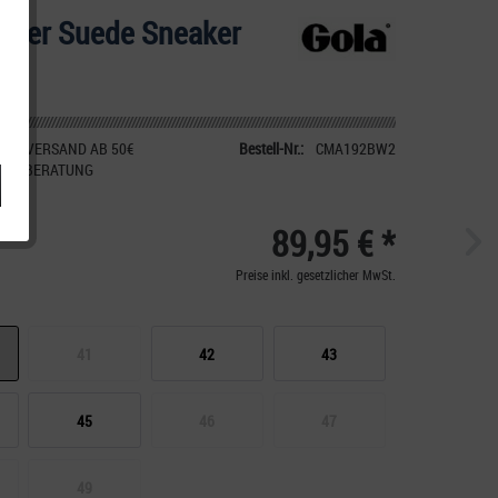
rrier Suede Sneaker
IER VERSAND AB 50€
Bestell-Nr.:
CMA192BW2
CHE BERATUNG
89,95 € *
Preise inkl. gesetzlicher MwSt.
41
42
43
45
46
47
49