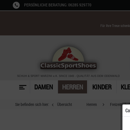
PERSÖNLICHE BERATUNG: 06285 929770
Für Ihre Treue schen
SCHUH & SPORT MARZINI
e.K. SINCE 1949
-
QUALITÄT AUS DEM ODENWALD
DAMEN
HERREN
KINDER
KL
Sie befinden sich hier:
Übersicht
Herren
Freizeitschu
Co