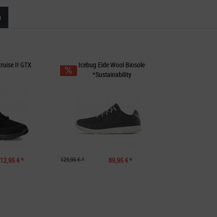
n
cruise II GTX
Icebug Eide Wool Biosole
*Sustainability
12,95 € *
129,95 € *
89,95 € *