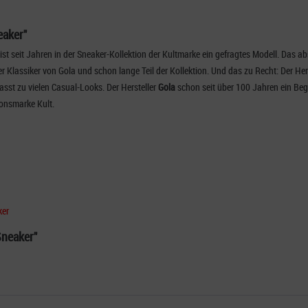
eaker"
 ist seit Jahren in der Sneaker-Kollektion der Kultmarke ein gefragtes Modell. Das
er Klassiker von Gola und schon lange Teil der Kollektion. Und das zu Recht: Der He
passt zu vielen Casual-Looks. Der Hersteller
Gola
schon seit über 100 Jahren ein Begri
ionsmarke Kult.
ker
Sneaker"