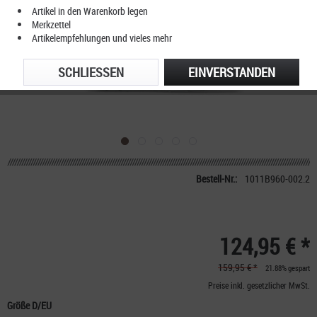
Artikel in den Warenkorb legen
Merkzettel
Artikelempfehlungen und vieles mehr
SCHLIESSEN
EINVERSTANDEN
Bestell-Nr.:
1011B960-002.2
124,95 € *
159,95 € *
21.88% gespart
Preise inkl. gesetzlicher MwSt.
Größe D/EU