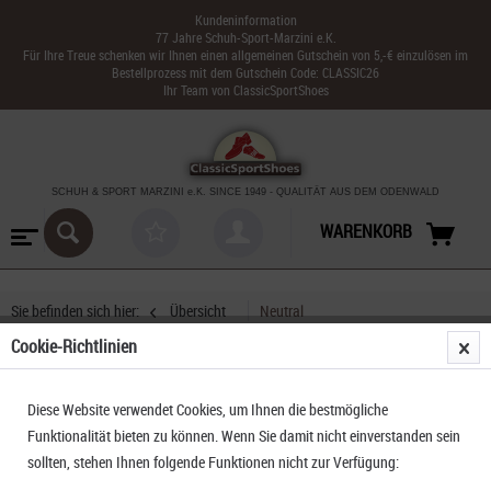
Kundeninformation
77 Jahre Schuh-Sport-Marzini e.K.
Für Ihre Treue schenken wir Ihnen einen allgemeinen Gutschein von 5,-€ einzulösen im
Bestellprozess mit dem Gutschein Code: CLASSIC26
Ihr Team von ClassicSportShoes
SCHUH & SPORT MARZINI
e.K. SINCE 1949
-
QUALITÄT AUS DEM ODENWALD
WARENKORB
Sie befinden sich hier:
Übersicht
Neutral
Cookie-Richtlinien
Asics Gel-Cumulus 27
Diese Website verwendet Cookies, um Ihnen die bestmögliche
Funktionalität bieten zu können. Wenn Sie damit nicht einverstanden sein
sollten, stehen Ihnen folgende Funktionen nicht zur Verfügung: