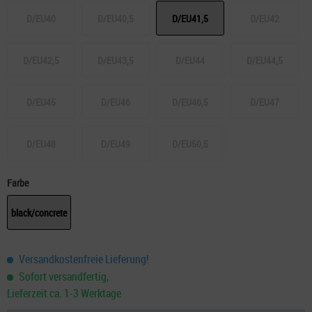
D/EU40
D/EU40,5
D/EU41,5
D/EU42
D/EU42,5
D/EU43,5
D/EU44
D/EU44,5
D/EU45
D/EU46
D/EU46,5
D/EU47
D/EU48
D/EU49
D/EU50,5
Farbe
black/concrete
Versandkostenfreie Lieferung!
Sofort versandfertig,
Lieferzeit ca. 1-3 Werktage