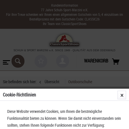
Kundeninformation
77 Jahre Schuh-Sport-Marzini e.K.
Für Ihre Treue schenken wir Ihnen einen allgemeinen Gutschein von 5,-€ einzulösen im
Bestellprozess mit dem Gutschein Code: CLASSIC26
Ihr Team von ClassicSportShoes
SCHUH & SPORT MARZINI
e.K. SINCE 1949
-
QUALITÄT AUS DEM ODENWALD
WARENKORB
Sie befinden sich hier:
Übersicht
Outdoorschuhe
Cookie-Richtlinien
Meindl Snap Junior Nässeschutz
Diese Website verwendet Cookies, um Ihnen die bestmögliche
Funktionalität bieten zu können. Wenn Sie damit nicht einverstanden sein
sollten, stehen Ihnen folgende Funktionen nicht zur Verfügung: