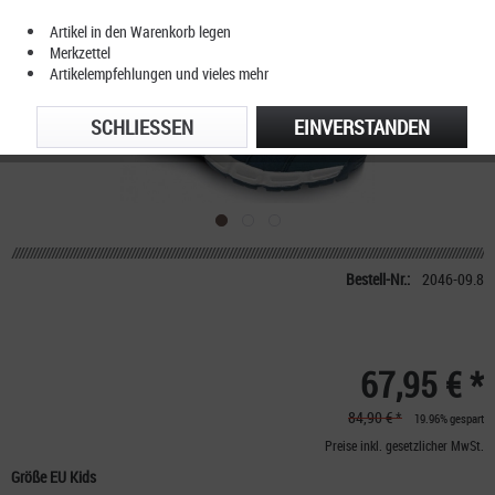
Artikel in den Warenkorb legen
Merkzettel
Artikelempfehlungen und vieles mehr
SCHLIESSEN
EINVERSTANDEN
Bestell-Nr.:
2046-09.8
67,95 € *
84,90 € *
19.96% gespart
Preise inkl. gesetzlicher MwSt.
Größe EU Kids