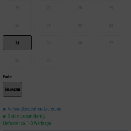
26
27
28
29
30
31
32
33
34
35
36
37
38
39
Farbe
blau/azur
Versandkostenfreie Lieferung!
Sofort versandfertig,
Lieferzeit ca. 1-3 Werktage