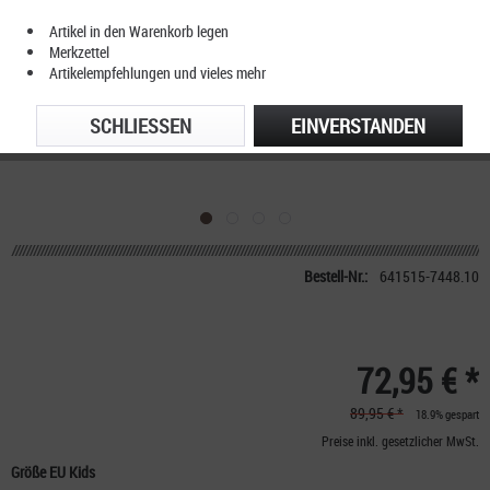
Artikel in den Warenkorb legen
Merkzettel
Artikelempfehlungen und vieles mehr
SCHLIESSEN
EINVERSTANDEN
Bestell-Nr.:
641515-7448.10
72,95 € *
89,95 € *
18.9% gespart
Preise inkl. gesetzlicher MwSt.
Größe EU Kids