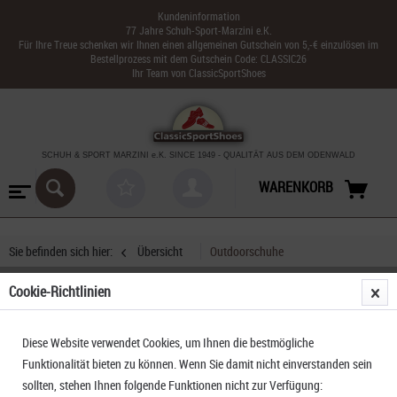
Kundeninformation
77 Jahre Schuh-Sport-Marzini e.K.
Für Ihre Treue schenken wir Ihnen einen allgemeinen Gutschein von 5,-€ einzulösen im
Bestellprozess mit dem Gutschein Code: CLASSIC26
Ihr Team von ClassicSportShoes
SCHUH & SPORT MARZINI
e.K. SINCE 1949
-
QUALITÄT AUS DEM ODENWALD
WARENKORB
Sie befinden sich hier:
Übersicht
Outdoorschuhe
Cookie-Richtlinien
Lowa Zirrox II GTX Lo Junior
Diese Website verwendet Cookies, um Ihnen die bestmögliche
Funktionalität bieten zu können. Wenn Sie damit nicht einverstanden sein
sollten, stehen Ihnen folgende Funktionen nicht zur Verfügung: