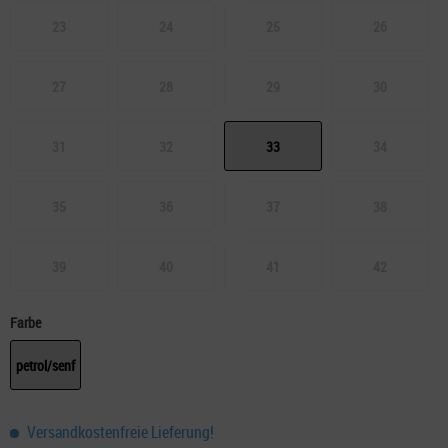
23
24
25
26
27
28
29
30
31
32
33
34
35
36
37
38
39
40
41
42
Farbe
petrol/senf
Versandkostenfreie Lieferung!