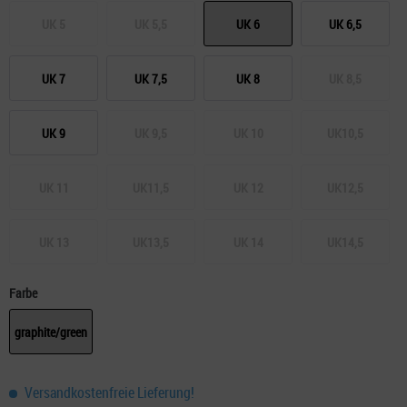
UK 5
UK 5,5
UK 6
UK 6,5
UK 7
UK 7,5
UK 8
UK 8,5
UK 9
UK 9,5
UK 10
UK10,5
UK 11
UK11,5
UK 12
UK12,5
UK 13
UK13,5
UK 14
UK14,5
Farbe
graphite/green
Versandkostenfreie Lieferung!