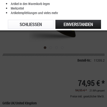
Artikel in den Warenkorb legen
Merkzettel
Artikelempfehlungen und vieles mehr
SCHLIESSEN
EINVERSTANDEN
Bestell-Nr.:
11205.2
74,95 € *
94,95 € *
21.06% gespart
Preise inkl. gesetzlicher MwSt.
Größe UK/United Kingdom