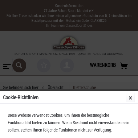
Kundeninformation
77 Jahre Schuh-Sport-Marzini e.K.
Für Ihre Treue schenken wir Ihnen einen allgemeinen Gutschein von 5,-€ einzulösen im
Bestellprozess mit dem Gutschein Code: CLASSIC26
Ihr Team von ClassicSportShoes
SCHUH & SPORT MARZINI
e.K. SINCE 1949
-
QUALITÄT AUS DEM ODENWALD
WARENKORB
Sie befinden sich hier:
Übersicht
Kletterschuhe
Cookie-Richtlinien
Boreal Alpha Velcro Kletterschuh
Diese Website verwendet Cookies, um Ihnen die bestmögliche
Funktionalität bieten zu können. Wenn Sie damit nicht einverstanden sein
sollten, stehen Ihnen folgende Funktionen nicht zur Verfügung: