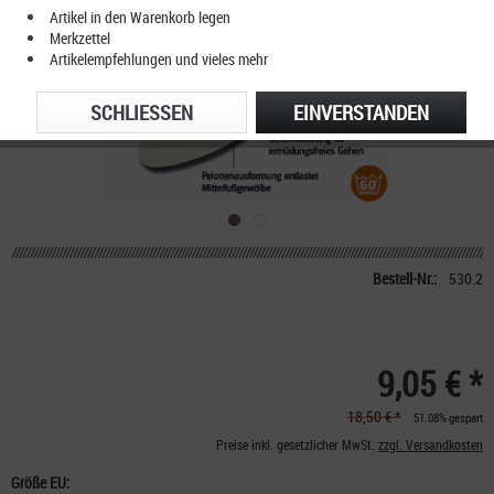
Artikel in den Warenkorb legen
Merkzettel
Artikelempfehlungen und vieles mehr
SCHLIESSEN
EINVERSTANDEN
Bestell-Nr.:
530.2
9,05 € *
18,50 € *
51.08% gespart
Preise inkl. gesetzlicher MwSt.
zzgl. Versandkosten
Größe EU: