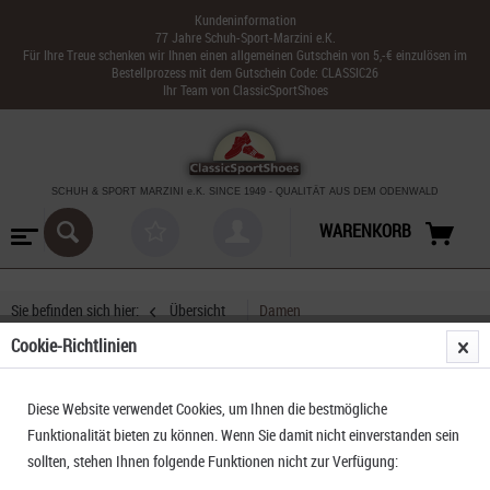
Kundeninformation
77 Jahre Schuh-Sport-Marzini e.K.
Für Ihre Treue schenken wir Ihnen einen allgemeinen Gutschein von 5,-€ einzulösen im
Bestellprozess mit dem Gutschein Code: CLASSIC26
Ihr Team von ClassicSportShoes
SCHUH & SPORT MARZINI
e.K. SINCE 1949
-
QUALITÄT AUS DEM ODENWALD
WARENKORB
Sie befinden sich hier:
Übersicht
Damen
Cookie-Richtlinien
Sunbed Comfort
Diese Website verwendet Cookies, um Ihnen die bestmögliche
Funktionalität bieten zu können. Wenn Sie damit nicht einverstanden sein
sollten, stehen Ihnen folgende Funktionen nicht zur Verfügung: