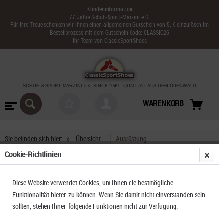
Kundeninformation
77 Jahre Schuh-Sport-Marzini e.K.
Für Ihre Treue schenken wir Ihnen einen allgemeinen Gutschein von 5,-€ einzulösen im
Bestellprozess mit dem Gutschein Code: CLASSIC26
Ihr Team von ClassicSportShoes
SCHUH & SPORT MARZINI
e.K. SINCE 1949
-
QUALITÄT AUS DEM ODENWALD
WARENKORB
Sie befinden sich hier:
Übersicht
Ausrüstung
Cookie-Richtlinien
Osprey Kestrel 38 bonsai green
Diese Website verwendet Cookies, um Ihnen die bestmögliche
Funktionalität bieten zu können. Wenn Sie damit nicht einverstanden sein
sollten, stehen Ihnen folgende Funktionen nicht zur Verfügung: