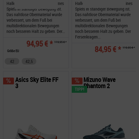
Hallensportler, der während seines
Hallensportler, der während seines
Spiels in ständiger Bewegung ist.
Spiels in ständiger Bewegung ist.
Das nahtlose Obermaterial wurde
Das nahtlose Obermaterial wurde
verbessert, um dem Fuß bei
verbessert, um dem Fuß bei
multidirektionalen Bewegungen
multidirektionalen Bewegungen
noch besseren Halt zu geben. Der...
noch besseren Halt zu geben. Der
Fersenkragen...
94,95 € *
119,95 € *
84,95 € *
119,95 € *
Größe EU
42
42,5
Asics Sky Elite FF
Mizuno Wave
3
Phantom 2
TIPP!