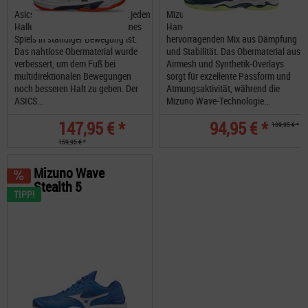
Asics Sky Elite FF 3 unterstützt jeden
Mizuno Wave Phantom 2
Hallensportler, der während seines
Handballschuh bietet einen
Spiels in ständiger Bewegung ist.
hervorragenden Mix aus Dämpfung
Das nahtlose Obermaterial wurde
und Stabilität. Das Obermaterial aus
verbessert, um dem Fuß bei
Airmesh und Synthetik-Overlays
multidirektionalen Bewegungen
sorgt für exzellente Passform und
noch besseren Halt zu geben. Der
Atmungsaktivität, während die
ASICS...
Mizuno Wave-Technologie...
147,95 € *
94,95 € *
109,95 € *
159,95 € *
Mizuno Wave
Stealth 5
TIPP!