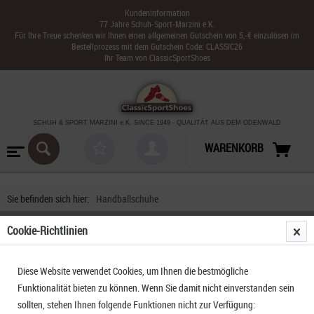
Kundeninformation
77 Jahre Schuh-Sport-Marzini e.K.
Für Ihre Treue schenken wir Ihnen einen allgemeinen Gutschein von 5,-€ einzulösen im
Bestellprozess mit dem Gutschein Code: CLASSIC26
Ihr Team von ClassicSportShoes
SCHUH & SPORT MARZINI
e.K. SINCE 1949
-
QUALITÄT AUS DEM ODENWALD
WARENKORB
Sie befinden sich hier:
Handballschuhe
Cookie-Richtlinien
Diese Website verwendet Cookies, um Ihnen die bestmögliche
Funktionalität bieten zu können. Wenn Sie damit nicht einverstanden sein
sollten, stehen Ihnen folgende Funktionen nicht zur Verfügung: