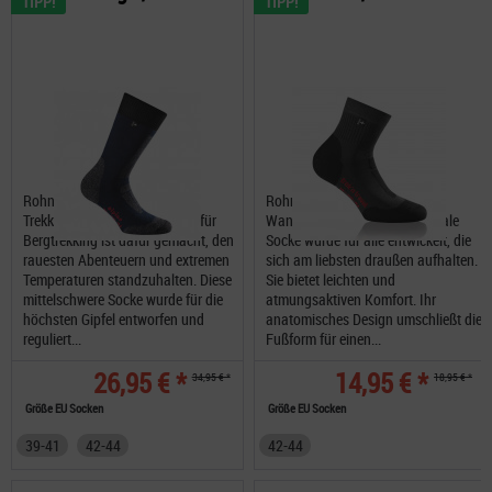
TIPP!
TIPP!
Rohner Alpine Trekking L/R
Rohner Trek'n Travel L/R
Trekkingsocken Unsere Socke für
Wandersocken Diese funktionale
Bergtrekking ist dafür gemacht, den
Socke wurde für alle entwickelt, die
rauesten Abenteuern und extremen
sich am liebsten draußen aufhalten.
Temperaturen standzuhalten. Diese
Sie bietet leichten und
mittelschwere Socke wurde für die
atmungsaktiven Komfort. Ihr
höchsten Gipfel entworfen und
anatomisches Design umschließt die
reguliert...
Fußform für einen...
26,95 € *
14,95 € *
34,95 € *
18,95 € *
Größe EU Socken
Größe EU Socken
39-41
42-44
42-44