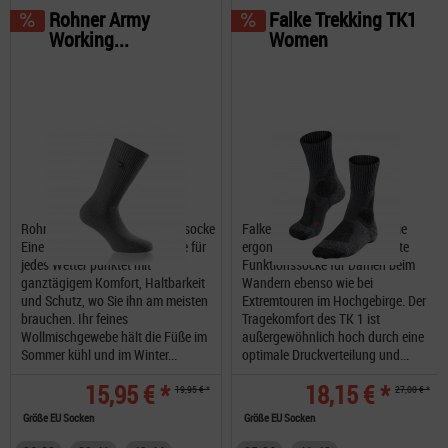
Rohner Army
Falke Trekking TK1
Working...
Women
Rohner Army Working Wandersocke
Falke Trekking TK1 Women die
Eine Arbeits oder Wandersocke für
ergonomische, linke und rechte
jedes Wetter punktet mit
Funktionssocke für Damen beim
ganztägigem Komfort, Haltbarkeit
Wandern ebenso wie bei
und Schutz, wo Sie ihn am meisten
Extremtouren im Hochgebirge. Der
brauchen. Ihr feines
Tragekomfort des TK 1 ist
Wollmischgewebe hält die Füße im
außergewöhnlich hoch durch eine
Sommer kühl und im Winter...
optimale Druckverteilung und...
15,95 € *
18,15 € *
19,95 € *
27,00 € *
Größe EU Socken
Größe EU Socken