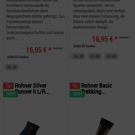
hochfeiner Merinowolle im
Sportler entworfen. Sie ist
Rundstrickverfahren ohne
atmungsaktiv, leicht und verfügt
längsgerichtete Nähte gefertigt. Das
über eine clevere Polsterung, die
Frotteematerial besitzt
Stösse sofort dämpft. Ihr
hervorragende
anatomisches Design...
Isolationseigenschaften und wärmt
16,95 € *
auch...
19,95 € *
Größe EU Socken
16,95 € *
19,95 € *
36-38
42-44
47-49
Größe EU Socken
36-39
Rohner Silver
Rohner Basic
Runner II L/R...
Trekking...
TIPP!
TIPP!