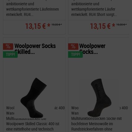
ambitionierte und
ambitionierte und
wettkampforientierte Läuferinnen
wettkampforientierte Läufer
entwickelt. RU4...
entwickelt. RU4 Short sorgt...
13,15 € *
13,15 € *
19,00 € *
19,00 € *
Woolpower Socks
Woolpower
Skilled...
Socks...
TIPP!
TIPP!
Woolpower Socks Skilled Classic 400
Woolpower Socks Classic Logo 400
Wandersocken,
Wandersocken,
Multifunktionssocken Die
Multifunktionssocken Socke mit
Woolpower Skilled Classic 400 ist
hochfeiner Merinowolle im
eine mittelhohe und technisch
Rundstrickverfahren ohne