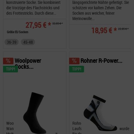
konstruierte Socke. Sie kombiniert
längsgerichtete Nähte gefertigt. Sie
die Vorzüge des Flachstricks und
schützen vor kalten Zehen. Die
des Frottestricks. Durch diese...
Socken aus weicher, feiner
Merinowolle...
27,95 € *
33,95 € *
18,95 € *
23,95 € *
Größe EU Socken
36-39
45-48
Woolpower
Rohner R-Power...
Socks...
TIPP!
TIPP!
Woolpower Socks Classic 200
Rohner R-Power Quarter L/R
Wandersocken,
Laufsocken Diese Laufsocke wurde
Multifunktionssocken Socke mit
für den intensiv trainierenden