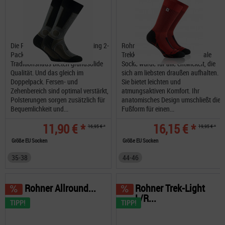
Die Rohner Basic Socken Trekking 2-
Rohner SAC Trek Light L/R
Pack aus dem Schweizer
Trekkingsocken Diese funktionale
Traditionshaus bieten grundsolide
Socke wurde für alle entwickelt, die
Qualität. Und das gleich im
sich am liebsten draußen aufhalten.
Doppelpack. Fersen- und
Sie bietet leichten und
Zehenbereich sind optimal verstärkt,
atmungsaktiven Komfort. Ihr
Polsterungen sorgen zusätzlich für
anatomisches Design umschließt die
Bequemlichkeit und...
Fußform für einen...
11,90 € *
16,15 € *
16,95 € *
19,95 € *
Größe EU Socken
Größe EU Socken
35-38
44-46
Rohner Allround...
Rohner Trek-Light
L/R...
TIPP!
TIPP!