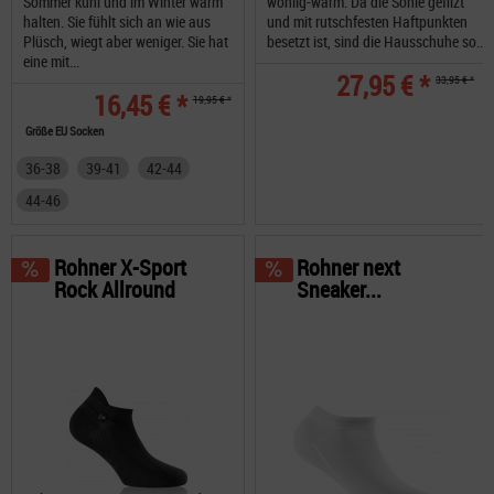
Sommer kühl und im Winter warm
wohlig-warm. Da die Sohle gefilzt
halten. Sie fühlt sich an wie aus
und mit rutschfesten Haftpunkten
Plüsch, wiegt aber weniger. Sie hat
besetzt ist, sind die Hausschuhe so...
eine mit...
27,95 € *
33,95 € *
16,45 € *
19,95 € *
Größe EU Socken
36-38
39-41
42-44
44-46
Rohner X-Sport
Rohner next
Rock Allround
Sneaker...