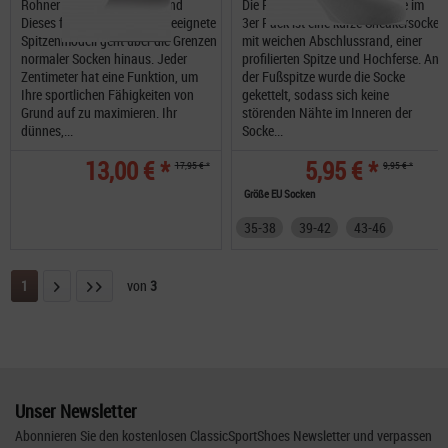
Rohner X-Sport Rock Allround
Die Rohner next Sneaker Socke im
Dieses für viele Sportarten geeignete
3er Pack ist eine kurze Sneakersocke
Spitzenmodell geht über die Grenzen
mit weichen Abschlussrand, einer
normaler Socken hinaus. Jeder
profilierten Spitze und Hochferse. An
Zentimeter hat eine Funktion, um
der Fußspitze wurde die Socke
Ihre sportlichen Fähigkeiten von
gekettelt, sodass sich keine
Grund auf zu maximieren. Ihr
störenden Nähte im Inneren der
dünnes,...
Socke...
13,00 € *
5,95 € *
17,95 € *
9,95 € *
Größe EU Socken
35-38
39-42
43-46
1
von
3
Unser Newsletter
Abonnieren Sie den kostenlosen ClassicSportShoes Newsletter und verpassen