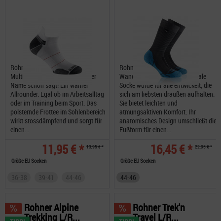
Rohner Allround Sneaker L/R
Rohner Trek-Light L/R
Multifunktionssocken Wie es der
Wandersocken Diese funktionale
Name schon sagt! Ein wahrer
Socke wurde für alle entwickelt, die
Allrounder. Egal ob im Arbeitsalltag
sich am liebsten draußen aufhalten.
oder im Training beim Sport. Das
Sie bietet leichten und
polsternde Frottee im Sohlenbereich
atmungsaktiven Komfort. Ihr
wirkt stossdämpfend und sorgt für
anatomisches Design umschließt die
einen...
Fußform für einen...
11,95 € *
16,45 € *
13,95 € *
22,95 € *
Größe EU Socken
Größe EU Socken
36-38
39-41
44-46
44-46
Rohner Alpine
Rohner Trek'n
Trekking L/R...
Travel L/R...