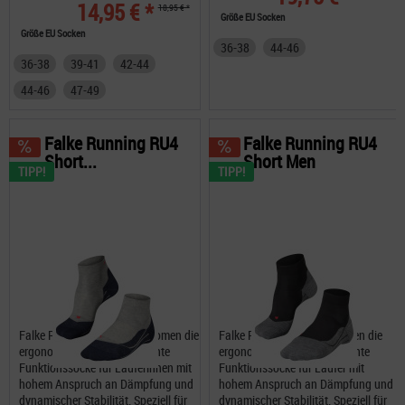
14,95 € *
18,95 € *
Größe EU Socken
Größe EU Socken
36-38
44-46
36-38
39-41
42-44
44-46
47-49
Falke Running RU4
Falke Running RU4
Short...
Short Men
TIPP!
TIPP!
Falke Running RU4 Short Women die
Falke Running RU4 Short Men die
ergonomische, linke und rechte
ergonomische, linke und rechte
Funktionssocke für Läuferinnen mit
Funktionssocke für Läufer mit
hohem Anspruch an Dämpfung und
hohem Anspruch an Dämpfung und
dynamischer Stabilität. Speziell für
dynamischer Stabilität. Speziell für