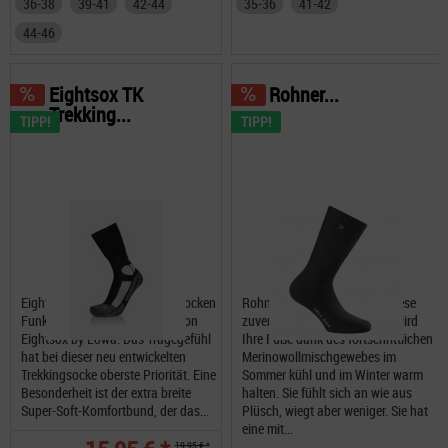
36-38
39-41
42-44
35-36
41-42
44-46
Eightsox TK
Rohner...
Trekking...
TIPP!
TIPP!
Eightsox TK Trekking Merino Socken
Rohner Fibre Light SuperR Diese
Funktionale Trekking Socken von
zuverlässige Outdoor-Socke wird
Eightsox by Lowa. Das Tragegefühl
Ihre Füße dank des fortschrittlichen
hat bei dieser neu entwickelten
Merinowollmischgewebes im
Trekkingsocke oberste Priorität. Eine
Sommer kühl und im Winter warm
Besonderheit ist der extra breite
halten. Sie fühlt sich an wie aus
Super-Soft-Komfortbund, der das...
Plüsch, wiegt aber weniger. Sie hat
eine mit...
19,95 € *