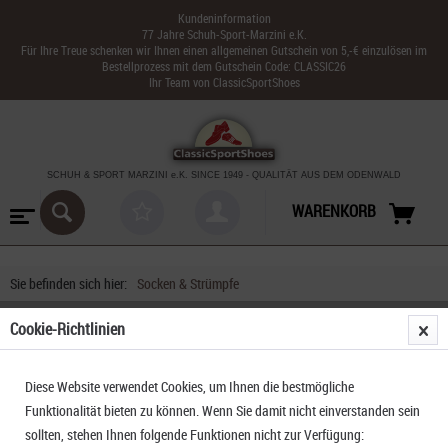
Kundeninformation
77 Jahre Schuh-Sport-Marzini e.K.
Für Ihre Treue schenken wir Ihnen einen allgemeinen Gutschein von 5,-€ einzulösen im
Bestellprozess mit dem Gutschein Code: CLASSIC26
Ihr Team von ClassicSportShoes
SCHUH & SPORT MARZINI
e.K. SINCE 1949
-
QUALITÄT AUS DEM ODENWALD
WARENKORB
Sie befinden sich hier:
Socken & Strümpfe
Cookie-Richtlinien
FILTERN
Diese Website verwendet Cookies, um Ihnen die bestmögliche
Funktionalität bieten zu können. Wenn Sie damit nicht einverstanden sein
sollten, stehen Ihnen folgende Funktionen nicht zur Verfügung: