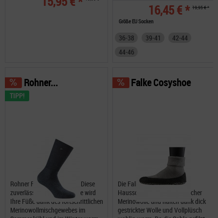
15,95 € *
16,45 € *
19,95 € *
Größe EU Socken
36-38
39-41
42-44
44-46
Rohner...
Falke Cosyshoe
TIPP!
Rohner Fibre Light SuperR Diese
Die Falke Cosyshoes sind
zuverlässige Outdoor-Socke wird
Hausschuhe aus bester, weicher
Ihre Füße dank des fortschrittlichen
Merinowolle und halten dank dick
Merinowollmischgewebes im
gestrickter Wolle und Vollplüsch