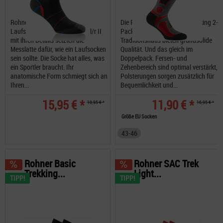
Rohner Silver Runner II L/R
Die Rohner Basic Socken Trekking 2-
Laufsocken Die Silver Runner l/r II
Pack aus dem Schweizer
mit ihren Details setzten die
Traditionshaus bieten grundsolide
Messlatte dafür, wie ein Laufsocken
Qualität. Und das gleich im
sein sollte. Die Socke hat alles, was
Doppelpack. Fersen- und
ein Sportler braucht. Ihr
Zehenbereich sind optimal verstärkt,
anatomische Form schmiegt sich an
Polsterungen sorgen zusätzlich für
Ihren...
Bequemlichkeit und...
15,95 € *
11,90 € *
18,95 € *
16,95 € *
Größe EU Socken
43-46
Rohner Basic
Rohner SAC Trek
Trekking...
Light...
TIPP!
TIPP!