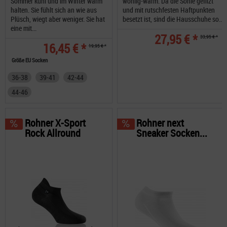
Sommer kühl und im Winter warm
wohlig-warm. Da die Sohle gefilzt
halten. Sie fühlt sich an wie aus
und mit rutschfesten Haftpunkten
Plüsch, wiegt aber weniger. Sie hat
besetzt ist, sind die Hausschuhe so...
eine mit...
27,95 € *
33,95 € *
16,45 € *
19,95 € *
Größe EU Socken
36-38
39-41
42-44
44-46
Rohner X-Sport
Rohner next
Rock Allround
Sneaker Socken...