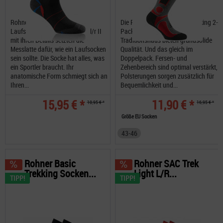
Rohner Silver Runner II L/R
Die Rohner Basic Socken Trekking 2-
Laufsocken Die Silver Runner l/r II
Pack aus dem Schweizer
mit ihren Details setzten die
Traditionshaus bieten grundsolide
Messlatte dafür, wie ein Laufsocken
Qualität. Und das gleich im
sein sollte. Die Socke hat alles, was
Doppelpack. Fersen- und
ein Sportler braucht. Ihr
Zehenbereich sind optimal verstärkt,
anatomische Form schmiegt sich an
Polsterungen sorgen zusätzlich für
Ihren...
Bequemlichkeit und...
15,95 € *
11,90 € *
18,95 € *
16,95 € *
Größe EU Socken
43-46
Rohner Basic
Rohner SAC Trek
Trekking Socken...
Light L/R...
TIPP!
TIPP!