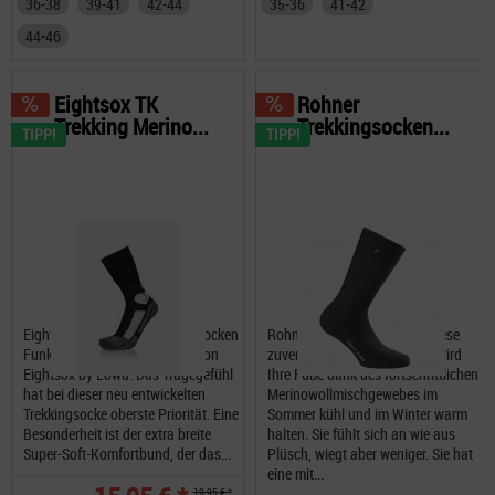
36-38
39-41
42-44
35-36
41-42
44-46
Eightsox TK
Rohner
Trekking Merino...
Trekkingsocken...
TIPP!
TIPP!
Eightsox TK Trekking Merino Socken
Rohner Fibre Light SuperR Diese
Funktionale Trekking Socken von
zuverlässige Outdoor-Socke wird
Eightsox by Lowa. Das Tragegefühl
Ihre Füße dank des fortschrittlichen
hat bei dieser neu entwickelten
Merinowollmischgewebes im
Trekkingsocke oberste Priorität. Eine
Sommer kühl und im Winter warm
Besonderheit ist der extra breite
halten. Sie fühlt sich an wie aus
Super-Soft-Komfortbund, der das...
Plüsch, wiegt aber weniger. Sie hat
eine mit...
19,95 € *