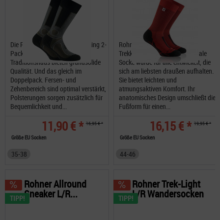
Die Rohner Basic Socken Trekking 2-
Rohner SAC Trek Light L/R
Pack aus dem Schweizer
Trekkingsocken Diese funktionale
Traditionshaus bieten grundsolide
Socke wurde für alle entwickelt, die
Qualität. Und das gleich im
sich am liebsten draußen aufhalten.
Doppelpack. Fersen- und
Sie bietet leichten und
Zehenbereich sind optimal verstärkt,
atmungsaktiven Komfort. Ihr
Polsterungen sorgen zusätzlich für
anatomisches Design umschließt die
Bequemlichkeit und...
Fußform für einen...
11,90 € *
16,15 € *
16,95 € *
19,95 € *
Größe EU Socken
Größe EU Socken
35-38
44-46
Rohner Allround
Rohner Trek-Light
Sneaker L/R...
L/R Wandersocken
TIPP!
TIPP!