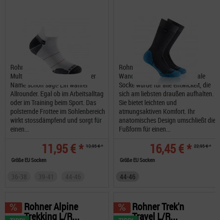
Rohner Allround Sneaker L/R
Rohner Trek-Light L/R
Multifunktionssocken Wie es der
Wandersocken Diese funktionale
Name schon sagt! Ein wahrer
Socke wurde für alle entwickelt, die
Allrounder. Egal ob im Arbeitsalltag
sich am liebsten draußen aufhalten.
oder im Training beim Sport. Das
Sie bietet leichten und
polsternde Frottee im Sohlenbereich
atmungsaktiven Komfort. Ihr
wirkt stossdämpfend und sorgt für
anatomisches Design umschließt die
einen...
Fußform für einen...
11,95 € *
16,45 € *
13,95 € *
22,95 € *
Größe EU Socken
Größe EU Socken
36-38
39-41
44-46
44-46
Rohner Alpine
Rohner Trek'n
Trekking L/R...
Travel L/R...