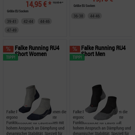
14,95 € *
18,95 € *
Größe EU Socken
Größe EU Socken
36-38
44-46
39-41
42-44
44-46
47-49
Falke Running RU4
Falke Running RU4
Short Women
Short Men
TIPP!
TIPP!
Falke Running RU4 Short Women die
Falke Running RU4 Short Men die
ergonomische, linke und rechte
ergonomische, linke und rechte
Funktionssocke für Läuferinnen mit
Funktionssocke für Läufer mit
hohem Anspruch an Dämpfung und
hohem Anspruch an Dämpfung und
dynamischer Stabilität. Speziell für
dynamischer Stabilität. Speziell für