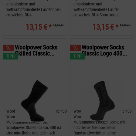
ambitionierte und
ambitionierte und
wettkampforientierte Läuferinnen
wettkampforientierte Läufer
entwickelt. RU4...
entwickelt. RU4 Short sorgt...
13,15 € *
13,15 € *
19,00 € *
19,00 € *
Woolpower Socks
Woolpower Socks
Skilled Classic...
Classic Logo 400...
TIPP!
TIPP!
Woolpower Socks Skilled Classic 400
Woolpower Socks Classic Logo 400
Wandersocken,
Wandersocken,
Multifunktionssocken Die
Multifunktionssocken Socke mit
Woolpower Skilled Classic 400 ist
hochfeiner Merinowolle im
eine mittelhohe und technisch
Rundstrickverfahren ohne