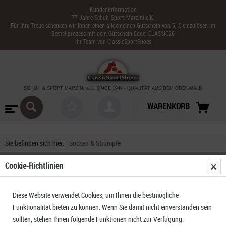
Kundeninformation
77 Jahre Schuh-Sport-Marzini e.K.
Für Ihre Treue schenken wir Ihnen einen allgemeinen Gutschein von 5,-€ einzulösen im
Bestellprozess mit dem Gutschein Code: CLASSIC26
Ihr Team von ClassicSportShoes
SCHUH & SPORT MARZINI
e.K. SINCE 1949
-
QUALITÄT AUS DEM ODENWALD
WARENKORB
Sie befinden sich hier:
Socken & Strümpfe
Cookie-Richtlinien
FILTERN
Diese Website verwendet Cookies, um Ihnen die bestmögliche
Funktionalität bieten zu können. Wenn Sie damit nicht einverstanden sein
sollten, stehen Ihnen folgende Funktionen nicht zur Verfügung: