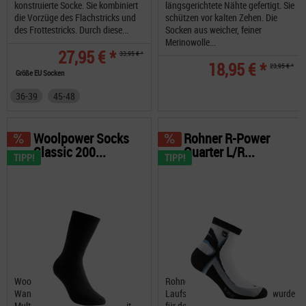
konstruierte Socke. Sie kombiniert
längsgerichtete Nähte gefertigt. Sie
die Vorzüge des Flachstricks und
schützen vor kalten Zehen. Die
des Frottestricks. Durch diese...
Socken aus weicher, feiner
Merinowolle...
27,95 € *
33,95 € *
18,95 € *
23,95 € *
Größe EU Socken
36-39
45-48
Woolpower Socks
Rohner R-Power
Classic 200...
Quarter L/R...
TIPP!
TIPP!
Woolpower Socks Classic 200
Rohner R-Power Quarter L/R
Wandersocken,
Laufsocken Diese Laufsocke wurde
Multifunktionssocken Socke mit
für den intensiv trainierenden