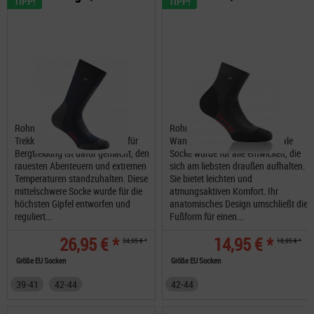
TIPP!
TIPP!
Rohner Alpine Trekking L/R
Rohner Trek'n Travel L/R
Trekkingsocken Unsere Socke für
Wandersocken Diese funktionale
Bergtrekking ist dafür gemacht, den
Socke wurde für alle entwickelt, die
rauesten Abenteuern und extremen
sich am liebsten draußen aufhalten.
Temperaturen standzuhalten. Diese
Sie bietet leichten und
mittelschwere Socke wurde für die
atmungsaktiven Komfort. Ihr
höchsten Gipfel entworfen und
anatomisches Design umschließt die
reguliert...
Fußform für einen...
26,95 € *
14,95 € *
34,95 € *
18,95 € *
Größe EU Socken
Größe EU Socken
39-41
42-44
42-44