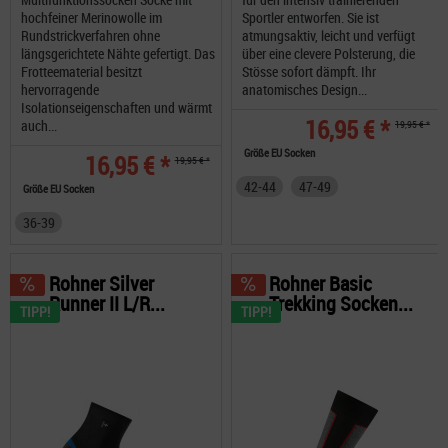
hochfeiner Merinowolle im
Sportler entworfen. Sie ist
Rundstrickverfahren ohne
atmungsaktiv, leicht und verfügt
längsgerichtete Nähte gefertigt. Das
über eine clevere Polsterung, die
Frotteematerial besitzt
Stösse sofort dämpft. Ihr
hervorragende
anatomisches Design...
Isolationseigenschaften und wärmt
16,95 € *
auch...
19,95 € *
Größe EU Socken
16,95 € *
19,95 € *
42-44
47-49
Größe EU Socken
36-39
Rohner Silver
Rohner Basic
Runner II L/R...
Trekking Socken...
TIPP!
TIPP!