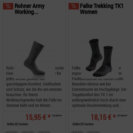
Rohner Army
Falke Trekking TK1
Working...
Women
Rohner Army Working Wandersocke
Falke Trekking TK1 Women die
Eine Arbeits oder Wandersocke für
ergonomische, linke und rechte
jedes Wetter punktet mit
Funktionssocke für Damen beim
ganztägigem Komfort, Haltbarkeit
Wandern ebenso wie bei
und Schutz, wo Sie ihn am meisten
Extremtouren im Hochgebirge. Der
brauchen. Ihr feines
Tragekomfort des TK 1 ist
Wollmischgewebe hält die Füße im
außergewöhnlich hoch durch eine
Sommer kühl und im Winter...
optimale Druckverteilung und...
15,95 € *
18,15 € *
19,95 € *
27,00 € *
Größe EU Socken
Größe EU Socken