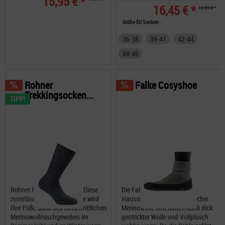
15,95 € *
16,45 € *
19,95 € *
Größe EU Socken
36-38
39-41
42-44
44-46
Rohner
Falke Cosyshoe
Trekkingsocken...
TIPP!
Rohner Fibre Light SuperR Diese
Die Falke Cosyshoes sind
zuverlässige Outdoor-Socke wird
Hausschuhe aus bester, weicher
Ihre Füße dank des fortschrittlichen
Merinowolle und halten dank dick
Merinowollmischgewebes im
gestrickter Wolle und Vollplüsch