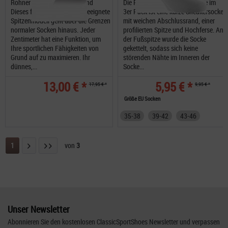
Rohner X-Sport Rock Allround
Die Rohner next Sneaker Socke im
Dieses für viele Sportarten geeignete
3er Pack ist eine kurze Sneakersocke
Spitzenmodell geht über die Grenzen
mit weichen Abschlussrand, einer
normaler Socken hinaus. Jeder
profilierten Spitze und Hochferse. An
Zentimeter hat eine Funktion, um
der Fußspitze wurde die Socke
Ihre sportlichen Fähigkeiten von
gekettelt, sodass sich keine
Grund auf zu maximieren. Ihr
störenden Nähte im Inneren der
dünnes,...
Socke...
13,00 € *
5,95 € *
17,95 € *
9,95 € *
Größe EU Socken
35-38
39-42
43-46
1
von
3
Unser Newsletter
Abonnieren Sie den kostenlosen ClassicSportShoes Newsletter und verpassen