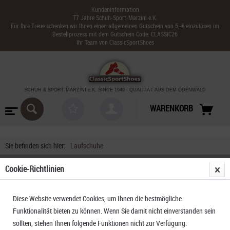
Kundeninformation
77 Jahre Schuh-Sport-Marzini e.K.
Für Ihre Treue schenken wir Ihnen einen allgemeinen Gutschein von 5,-€ einzulösen im
Bestellprozess mit dem Gutschein Code: CLASSIC26
Ihr Team von ClassicSportShoes
SCHUH & SPORT MARZINI
e.K. SINCE 1949
-
QUALITÄT AUS DEM ODENWALD
WARENKORB
Sie befinden sich hier:
Laufschuhe
Cookie-Richtlinien
Diese Website verwendet Cookies, um Ihnen die bestmögliche
Funktionalität bieten zu können. Wenn Sie damit nicht einverstanden sein
sollten, stehen Ihnen folgende Funktionen nicht zur Verfügung: