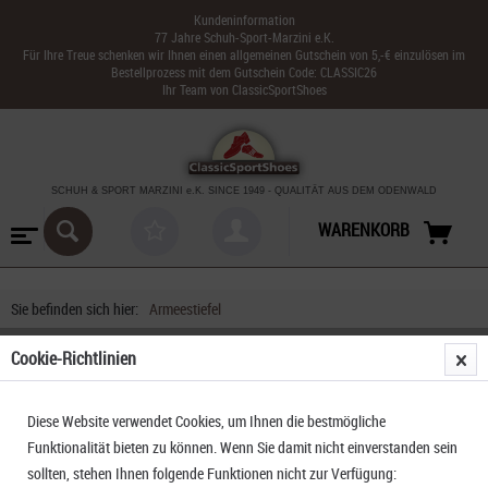
Kundeninformation
77 Jahre Schuh-Sport-Marzini e.K.
Für Ihre Treue schenken wir Ihnen einen allgemeinen Gutschein von 5,-€ einzulösen im
Bestellprozess mit dem Gutschein Code: CLASSIC26
Ihr Team von ClassicSportShoes
SCHUH & SPORT MARZINI
e.K. SINCE 1949
-
QUALITÄT AUS DEM ODENWALD
WARENKORB
Sie befinden sich hier:
Armeestiefel
Cookie-Richtlinien
Diese Website verwendet Cookies, um Ihnen die bestmögliche
Funktionalität bieten zu können. Wenn Sie damit nicht einverstanden sein
sollten, stehen Ihnen folgende Funktionen nicht zur Verfügung: