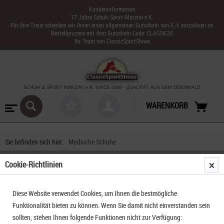
Kundeninformation
77 Jahre Schuh-Sport-Marzini e.K.
Für Ihre Treue schenken wir Ihnen einen allgemeinen Gutschein von 5,-€ einzulösen im
Bestellprozess mit dem Gutschein Code: CLASSIC26
Ihr Team von ClassicSportShoes
SCHUH & SPORT MARZINI
e.K. SINCE 1949
-
QUALITÄT AUS DEM ODENWALD
WARENKORB
Sie befinden sich hier:
Modische Schuhe
Cookie-Richtlinien
FILTERN
Diese Website verwendet Cookies, um Ihnen die bestmögliche
Funktionalität bieten zu können. Wenn Sie damit nicht einverstanden sein
sollten, stehen Ihnen folgende Funktionen nicht zur Verfügung: