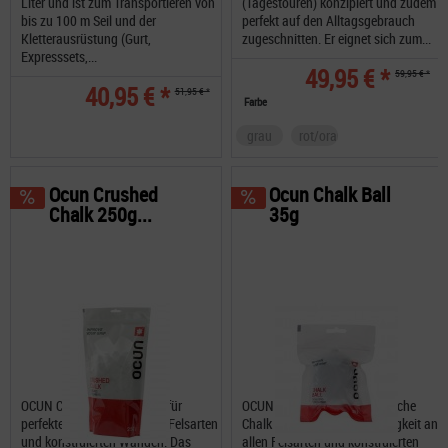
Liter und ist zum Transportieren von
(Tagestouren) konzipiert und zudem
bis zu 100 m Seil und der
perfekt auf den Alltagsgebrauch
Kletterausrüstung (Gurt,
zugeschnitten. Er eignet sich zum...
Expresssets,...
49,95 € *
59,95 € *
40,95 € *
51,95 € *
Farbe
grau
rot/orange
Ocun Crushed
Ocun Chalk Ball
Chalk 250g...
35g
OCUN Crushed Chalk sorgt für
OCUN Chalk Ball sind praktische
perfekte Griffigkeit an allen Felsarten
Chalk Bälle für perfekte Griffigkeit an
und konstruierten Wänden. Das
allen Felsarten und konstruierten