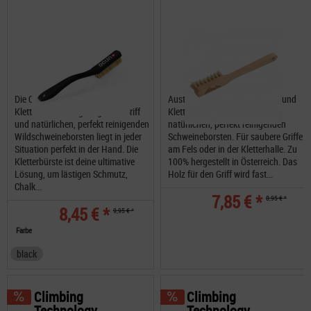
Die Ocun Boulder Brush und
AustriAlpin MAR.WIN Boulder und
Kletterbürste mit gebogenem Griff
Kletterbürste mit Holzgriff und
und natürlichen, perfekt reinigenden
natürlichen, perfekt reinigenden
Wildschweineborsten liegt in jeder
Schweineborsten. Für saubere Griffe
Situation perfekt in der Hand. Die
am Fels oder in der Kletterhalle. Zu
Kletterbürste ist deine ultimative
100% hergestellt in Österreich. Das
Lösung, um lästigen Schmutz,
Holz für den Griff wird fast...
Chalk...
7,85 € *
8,95 € *
8,45 € *
9,95 € *
Farbe
black
Climbing
Climbing
Technology...
Technology...