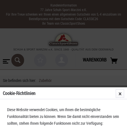
Kundeninformation
77 Jahre Schuh-Sport-Marzini e.K.
Für Ihre Treue schenken wir Ihnen einen allgemeinen Gutschein von 5,-€ einzulösen im
Bestellprozess mit dem Gutschein Code: CLASSIC26
Ihr Team von ClassicSportShoes
SCHUH & SPORT MARZINI
e.K. SINCE 1949
-
QUALITÄT AUS DEM ODENWALD
WARENKORB
Sie befinden sich hier:
Zubehör
Cookie-Richtlinien
Diese Website verwendet Cookies, um Ihnen die bestmögliche
Funktionalität bieten zu können. Wenn Sie damit nicht einverstanden sein
sollten, stehen Ihnen folgende Funktionen nicht zur Verfügung: