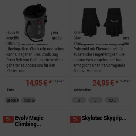
Ocun Push + Belt Chalk Bag ein
Salewa Via Ferrata Durastretch
kegelförmiger Chalkbag mit großer
Gloves Handschuhe bestehen aus
Öffnung für ein einfaches
atmungsaktivem und langlebigem
Hineingreifen. Chalk rein und schon
Polyamid mit Elastananteil für
kann's losgehen. Das Chalk Bag
zusätzliche Fingerfertigkeit. Die
Push Belt von Ocún ist ein schlicht
anatomisch vorgeformte Hand
gehaltenes Accessoire für den
ermöglicht einen hervorragende
Kletter- und...
Schutz. Mit einem...
14,95 € *
24,95 € *
17,95 € *
36,95 € *
Farbe
Größe wählen
green medium twist
blue twist
S
L
XXL
Evolv Magic
Skylotec Skygrip...
Climbing...