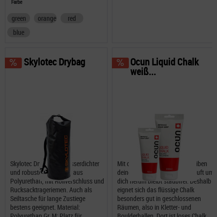
Farbe
green
orange
red
blue
Skylotec Drybag
Ocun Liquid Chalk
weiß...
Skylotec Drybag ein wasserdichter
Mit dem Ocun Liquid Chalk bleiben
und robuster Tragesack aus
deine Hände trocken und die Luft um
Polyurethan, mit Rollverschluss und
dich herum bleibt staubfrei. Deshalb
Rucksacktrageriemen. Auch als
eignet sich das flüssige Chalk
Seiltasche für lange Zustiege
besonders gut in geschlossenen
bestens geeignet. Material:
Räumen, also in Kletter- und
Polyurethan Gr. M: Platz für
Boulderhallen. Dort ist loses Chalk