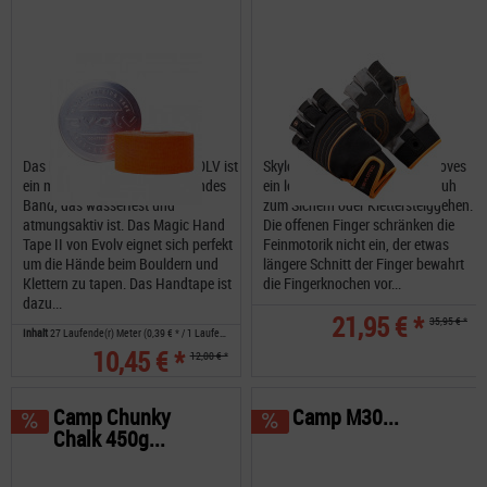
Das Magic Hand Tape von EVOLV ist
Skylotec Skygrip HalfFinger Gloves
ein medizinisches, selbstklebendes
ein leichter Kurzfingerhandschuh
Band, das wasserfest und
zum Sichern oder Klettersteiggehen.
atmungsaktiv ist. Das Magic Hand
Die offenen Finger schränken die
Tape II von Evolv eignet sich perfekt
Feinmotorik nicht ein, der etwas
um die Hände beim Bouldern und
längere Schnitt der Finger bewahrt
Klettern zu tapen. Das Handtape ist
die Fingerknochen vor...
dazu...
21,95 € *
35,95 € *
Inhalt
27 Laufende(r) Meter
(0,39 € * / 1 Laufende(r) Meter)
10,45 € *
12,00 € *
Camp Chunky
Camp M30...
Chalk 450g...