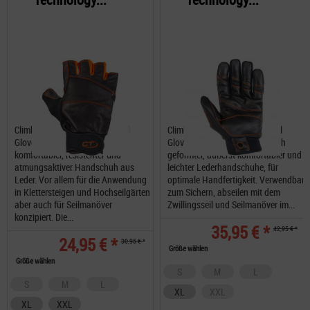
Climbing Technology Technical
Climbing Technology Technical
Gloves Progrip Ferrata ein
Gloves Progrip ein ergonomisch
komfortabler, resistenter und
geformter, äußerst komfortabler und
atmungsaktiver Handschuh aus
leichter Lederhandschuhe, für
Leder. Vor allem für die Anwendung
optimale Handfertigkeit. Verwendbar
in Klettersteigen und Hochseilgärten
zum Sichern, abseilen mit dem
aber auch für Seilmanöver
Zwillingsseil und Seilmanöver im...
konzipiert. Die...
35,95 € *
42,95 € *
24,95 € *
30,95 € *
Größe wählen
Größe wählen
S
M
L
S
M
L
XL
XXL
XL
XXL