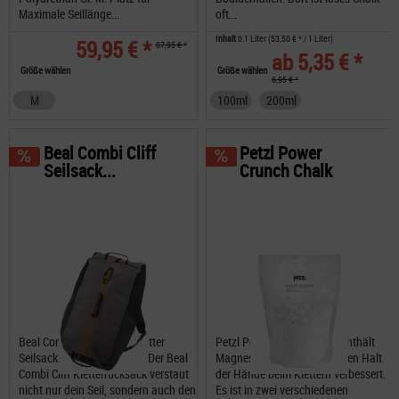
Maximale Seillänge...
oft...
Inhalt
0.1 Liter
(53,50 € * / 1 Liter)
59,95 € *
87,95 € *
ab 5,35 € *
Größe wählen
Größe wählen
6,95 € *
M
100ml
200ml
Beal Combi Cliff
Petzl Power
Seilsack...
Crunch Chalk
Beal Combi Cliff ein kompletter
Petzl Power Crunch Chalk enthält
Seilsack zum Sportklettern Der Beal
Magnesiumcarbonat, das den Halt
Combi Cliff Kletterrucksack verstaut
der Hände beim Klettern verbessert.
nicht nur dein Seil, sondern auch den
Es ist in zwei verschiedenen