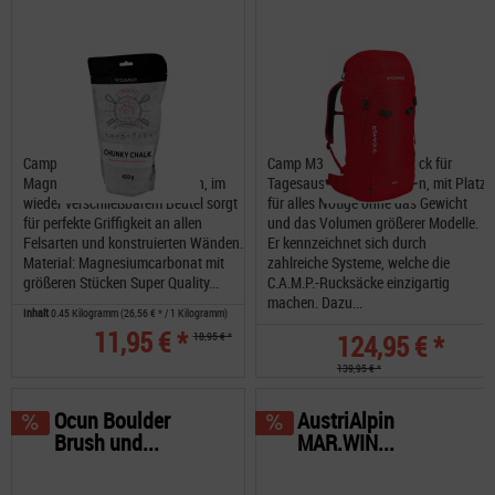
Camp Chunky Chalk reinstes
Camp M30 ist der Rucksack für
Magnesit-Pulver super trocken, im
Tagesausflüge schlechthin, mit Platz
wieder verschließbarem Beutel sorgt
für alles Nötige ohne das Gewicht
für perfekte Griffigkeit an allen
und das Volumen größerer Modelle.
Felsarten und konstruierten Wänden.
Er kennzeichnet sich durch
Material: Magnesiumcarbonat mit
zahlreiche Systeme, welche die
größeren Stücken Super Quality...
C.A.M.P.-Rucksäcke einzigartig
machen. Dazu...
Inhalt
0.45 Kilogramm
(26,56 € * / 1 Kilogramm)
11,95 € *
18,95 € *
124,95 € *
139,95 € *
Ocun Boulder
AustriAlpin
Brush und...
MAR.WIN...