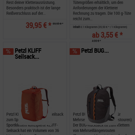
Rest deiner Kletterausrüstung.
Tütengrößen erhältlich, um den
Besonders praktisch ist der lange
Anforderungen der Kletterer
Reißverschluss auf der...
Rechnung zu tragen. Die 100 g-Tüte
reicht zum...
39,95 € *
69,95 € *
Inhalt
0.1 Kilogramm
(35,50 € * / 1 Kilogramm)
ab 3,55 € *
4,00 € *
Petzl KLIFF
Petzl BUG...
Seilsack...
Petzl KLIFF ein kompletter Seilsack
Petzl BUG Kletterrucksack für
zum Sportklettern Der zum
Mehrseillängenrouten (Tagestouren)
Sportklettern konzipierte KLIFF-
Der BUG-Rucksack ist zum Klettern
Seilsack hat ein Volumen von 36
von Mehrseillängenrouten