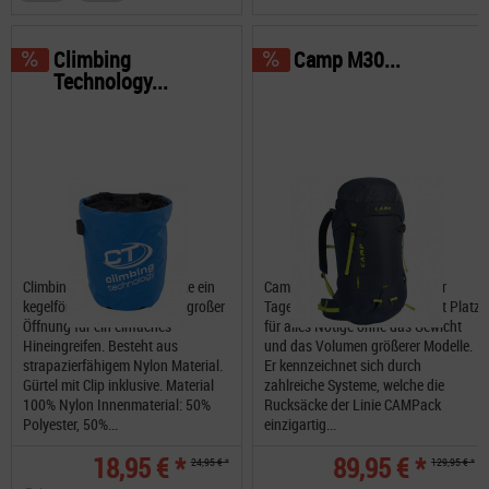
Climbing
Camp M30...
Technology...
Climbing Technology Trapeze ein
Camp M30 ist der Rucksack für
kegelförmiger Chalkbag mit großer
Tagesausflüge schlechthin, mit Platz
Öffnung für ein einfaches
für alles Nötige ohne das Gewicht
Hineingreifen. Besteht aus
und das Volumen größerer Modelle.
strapazierfähigem Nylon Material.
Er kennzeichnet sich durch
Gürtel mit Clip inklusive. Material
zahlreiche Systeme, welche die
100% Nylon Innenmaterial: 50%
Rucksäcke der Linie CAMPack
Polyester, 50%...
einzigartig...
18,95 € *
89,95 € *
24,95 € *
129,95 € *