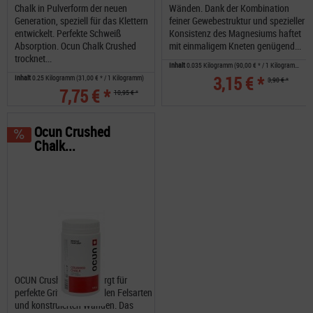
Chalk in Pulverform der neuen
Wänden. Dank der Kombination
Generation, speziell für das Klettern
feiner Gewebestruktur und spezieller
entwickelt. Perfekte Schweiß
Konsistenz des Magnesiums haftet
Absorption. Ocun Chalk Crushed
mit einmaligem Kneten genügend...
trocknet...
Inhalt
0.035 Kilogramm
(90,00 € * / 1 Kilogramm)
3,15 € *
Inhalt
0.25 Kilogramm
(31,00 € * / 1 Kilogramm)
3,90 € *
7,75 € *
10,95 € *
Ocun Crushed
Chalk...
OCUN Crushed Chalk sorgt für
perfekte Griffigkeit an allen Felsarten
und konstruierten Wänden. Das