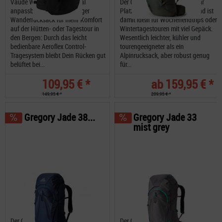
Vaude Wizard 24+4 Optimal
Der Gregory Zulu 40 bietet mehr
anpassbarer, sehr geräumiger
Platz als ein Tagesrucksack und ist
Wanderrucksack für mehr Komfort
damit ideal für Wochenendtrips oder
auf der Hütten- oder Tagestour in
Wintertagestouren mit viel Gepäck.
den Bergen: Durch das leicht
Wesentlich leichter, kühler und
bedienbare Aeroflex Control-
tourengeeigneter als ein
Tragesystem bleibt Dein Rücken gut
Alpinrucksack, aber robust genug
belüftet bei...
für...
109,95 € *
ab 159,95 € *
149,95 € *
209,95 € *
Gregory Jade 38...
Gregory Jade 33
mist grey
Der Gregory Jade 38 mit mehr
Der Gregory Jade 33 mit mehr