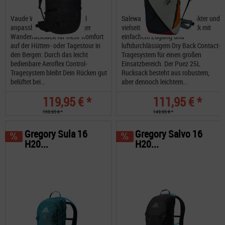
Vaude Wizard 30+4 Optimal
Salewa Puez 25L ein kompakter und
anpassbarer, sehr geräumiger
vielseitiger 25-Liter-Rucksack mit
Wanderrucksack für mehr Komfort
einfachem Zugang und
auf der Hütten- oder Tagestour in
luftdurchlässigem Dry Back Contact-
den Bergen: Durch das leicht
Tragesystem für einen großen
bedienbare Aeroflex Control-
Einsatzbereich. Der Puez 25L
Tragesystem bleibt Dein Rücken gut
Rucksack besteht aus robustem,
belüftet bei...
aber dennoch leichtem...
119,95 € *
111,95 € *
169,95 € *
149,95 € *
Gregory Sula 16
Gregory Salvo 16
H20...
H20...