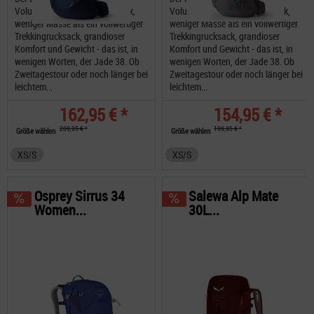
Volumen als ein Tagesrucksack,
Volumen als ein Tagesrucksack,
weniger Masse als ein vollwertiger
weniger Masse als ein vollwertiger
Trekkingrucksack, grandioser
Trekkingrucksack, grandioser
Komfort und Gewicht - das ist, in
Komfort und Gewicht - das ist, in
wenigen Worten, der Jade 38. Ob
wenigen Worten, der Jade 38. Ob
Zweitagestour oder noch länger bei
Zweitagestour oder noch länger bei
leichtem...
leichtem...
162,95 € *
154,95 € *
209,95 € *
199,95 € *
Größe wählen
Größe wählen
XS/S
XS/S
Osprey Sirrus 34
Salewa Alp Mate
Women...
30L...