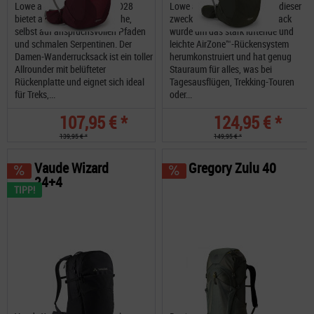
Lowe alpine Airzone Trail ND28
Lowe alpine AirZone Trail 35 dieser
bietet angenehm kühle Frische,
zweckmäßige 35-Liter-Rucksack
selbst auf anspruchsvollen Pfaden
wurde um das stark lüftende und
und schmalen Serpentinen. Der
leichte AirZone™-Rückensystem
Damen-Wanderrucksack ist ein toller
herumkonstruiert und hat genug
Allrounder mit belüfteter
Stauraum für alles, was bei
Rückenplatte und eignet sich ideal
Tagesausflügen, Trekking-Touren
für Treks,...
oder...
107,95 € *
124,95 € *
139,95 € *
149,95 € *
Vaude Wizard
Gregory Zulu 40
24+4
TIPP!