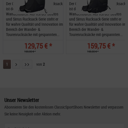
Der Osprey Sirrus 26 Damenrucksack
Der Osprey Sirrus 36 Damenrucksack
ist dein idealen Begleiter für
ist dein idealen Begleiter für
Wandertouren. Als Teil der Stratos
Wandertouren. Als Teil der Stratos
und Sirrus Rucksack-Serie steht er
und Sirrus Rucksack-Serie steht er
für wahre Qualität und Innovation im
für wahre Qualität und Innovation im
Bereich der Wander- &
Bereich der Wander- &
Tourenrucksäcke mit gespannten...
Tourenrucksäcke mit gespannten...
129,75 € *
159,75 € *
169,90 € *
199,90 € *
1
von
2
Unser Newsletter
Abonnieren Sie den kostenlosen ClassicSportShoes Newsletter und verpassen
Sie keine Neuigkeit oder Aktion mehr.