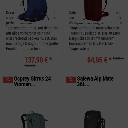
Der robuste Osprey Sirrus 34 mit
Salewa Alp Mate 30L Women ein
seinem größeren Volumen ist die
zuverlässiger, belüfteter Rucksack
perfekte Wahl für
für alpines Trekking, der auf hohen
Tageswanderungen, auf denen du
Tragekomfort bei mittelschweren
auf alles vorbereitet sein und
Touren ausgelegt ist. Der 30-Liter-
entsprechend packen musst. Das
Bergrucksack ist mit unserem
nachhaltige Design und die große
hochmodernen Dry Back Air-
Frontöffnung machen das...
Tragesystem...
137,90 € *
84,95 € *
119,95 € *
179,90 € *
Osprey Sirrus 24
Salewa Alp Mate
Women...
36L...