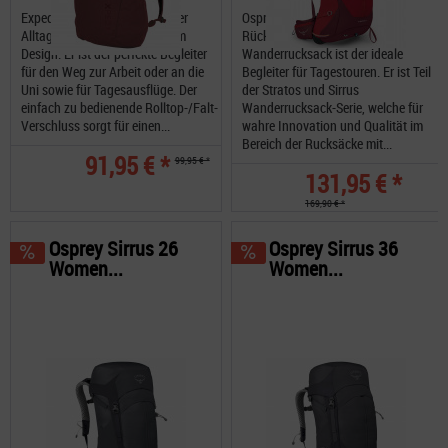
Exped Medro 20 ist ein urbaner
Osprey Stratos 26 mit Wind im
Alltagsbegleiter mit schlichtem
Rücken. Der Stratos 26
Design. Er ist der perfekte Begleiter
Wanderrucksack ist der ideale
für den Weg zur Arbeit oder an die
Begleiter für Tagestouren. Er ist Teil
Uni sowie für Tagesausflüge. Der
der Stratos und Sirrus
einfach zu bedienende Rolltop-/Falt-
Wanderrucksack-Serie, welche für
Verschluss sorgt für einen...
wahre Innovation und Qualität im
Bereich der Rucksäcke mit...
91,95 € *
99,95 € *
131,95 € *
169,90 € *
Osprey Sirrus 26
Osprey Sirrus 36
Women...
Women...