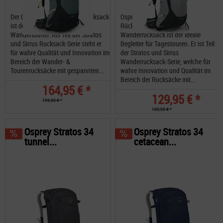
Der Osprey Sirrus 36 Damenrucksack
Osprey Stratos 26 mit Wind im
ist dein idealen Begleiter für
Rücken. Der Stratos 26
Wandertouren. Als Teil der Stratos
Wanderrucksack ist der ideale
und Sirrus Rucksack-Serie steht er
Begleiter für Tagestouren. Er ist Teil
für wahre Qualität und Innovation im
der Stratos und Sirrus
Bereich der Wander- &
Wanderrucksack-Serie, welche für
Tourenrucksäcke mit gespannten...
wahre Innovation und Qualität im
Bereich der Rucksäcke mit...
164,95 € *
129,95 € *
199,90 € *
169,95 € *
Osprey Stratos 34
Osprey Stratos 34
tunnel...
cetacean...