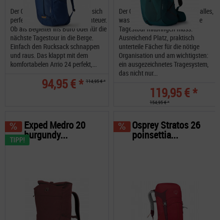
Der Gregory Arrio 24 RC eignet sich
Der Gregory Juno 30 RC bietet alles,
perfekt für das alltägliche Abenteuer.
was ein guter Rucksack für eine
Ob als Begleiter ins Büro oder für die
Tagestour mitbringen muss.
nächste Tagestour in die Berge.
Ausreichend Platz, praktisch
Einfach den Rucksack schnappen
unterteile Fächer für die nötige
und raus. Das klappt mit dem
Organisation und am wichtigsten:
komfortabelen Arrio 24 perfekt,...
ein ausgezeichnetes Tragesystem,
das nicht nur...
94,95 € *
114,95 € *
119,95 € *
154,95 € *
Exped Medro 20
Osprey Stratos 26
burgundy...
poinsettia...
TIPP!