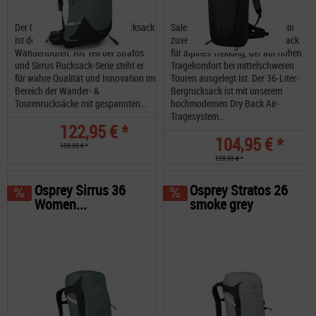
Der Osprey Sirrus 24 Damenrucksack
Salewa Salewa Alp Mate 36L ein
ist dein idealen Begleiter für
zuverlässiger, belüfteter Rucksack
Wandertouren. Als Teil der Stratos
für alpines Trekking, der auf hohen
und Sirrus Rucksack-Serie steht er
Tragekomfort bei mittelschweren
für wahre Qualität und Innovation im
Touren ausgelegt ist. Der 36-Liter-
Bereich der Wander- &
Bergrucksack ist mit unserem
Tourenrucksäcke mit gespannten...
hochmodernen Dry Back Air-
Tragesystem...
122,95 € *
104,95 € *
159,95 € *
129,95 € *
Osprey Sirrus 36
Osprey Stratos 26
Women...
smoke grey