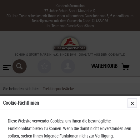
Kundeninformation
77 Jahre Schuh-Sport-Marzini e.K.
Für Ihre Treue schenken wir Ihnen einen allgemeinen Gutschein von 5,-€ einzulösen im
Bestellprozess mit dem Gutschein Code: CLASSIC26
Ihr Team von ClassicSportShoes
SCHUH & SPORT MARZINI
e.K. SINCE 1949
-
QUALITÄT AUS DEM ODENWALD
WARENKORB
Sie befinden sich hier:
Trekkingrucksäcke
Cookie-Richtlinien
Diese Website verwendet Cookies, um Ihnen die bestmögliche
Funktionalität bieten zu können. Wenn Sie damit nicht einverstanden sein
sollten, stehen Ihnen folgende Funktionen nicht zur Verfügung: