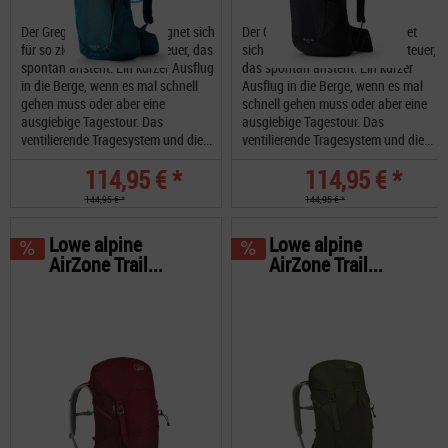
Der Gregory Sula 16 H20 eignet sich
Der Gregory Salvo 16 H20 eignet
für so ziemlich jedes Abenteuer, das
sich für so ziemlich jedes Abenteuer,
spontan ansteht. Ein kurzer Ausflug
das spontan ansteht. Ein kurzer
in die Berge, wenn es mal schnell
Ausflug in die Berge, wenn es mal
gehen muss oder aber eine
schnell gehen muss oder aber eine
ausgiebige Tagestour. Das
ausgiebige Tagestour. Das
ventilierende Tragesystem und die...
ventilierende Tragesystem und die...
114,95 € *
114,95 € *
144,95 € *
144,95 € *
Lowe alpine
Lowe alpine
AirZone Trail...
AirZone Trail...