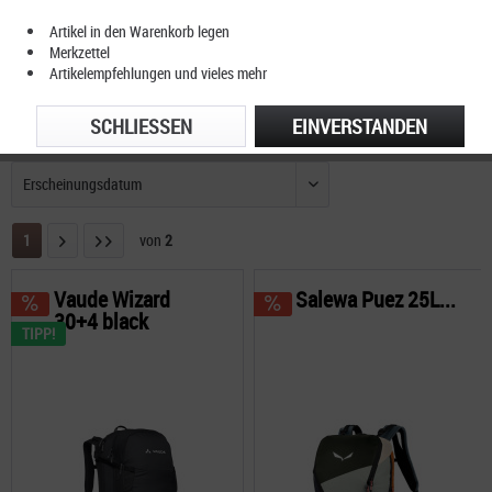
Artikel in den Warenkorb legen
Merkzettel
Artikelempfehlungen und vieles mehr
SCHLIESSEN
EINVERSTANDEN
FILTERN
1
von
2
Vaude Wizard
Salewa Puez 25L...
30+4 black
TIPP!