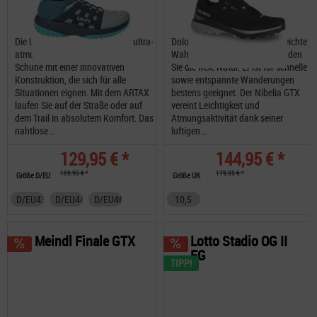
Die UYN® ARTAX Schuhe sind ultra-
Dolomite Nibelia GTX unsere leichte
atmungsaktive und vielseitige
Wahl für Naturliebhaber, erkunden
Schuhe mit einer innovativen
Sie die freie Natur. Er ist für schnelle
Konstruktion, die sich für alle
sowie entspannte Wanderungen
Situationen eignen. Mit dem ARTAX
bestens geeignet. Der Nibelia GTX
laufen Sie auf der Straße oder auf
vereint Leichtigkeit und
dem Trail in absolutem Komfort. Das
Atmungsaktivität dank seiner
nahtlose...
luftigen...
129,95 € *
144,95 € *
169,95 € *
179,95 € *
Größe D/EU
Größe UK
D/EU43
D/EU44
D/EU46
10,5
Meindl Finale GTX
Lotto Stadio OG II
FG
TIPP!