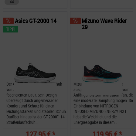
44
Asics GT-2000 14
Mizuno Wave Rider
29
TIPP!
Der Asics GT-2000™ 14 Laufschuh
Mizuno Wave Rider 29 ist eine
von ASICS sorgt für einen
ausgezeichnete Wahl für alle, vom
federleichten Lauf. Sein Design
Anfänger bis zum Marathon-Fan, die
überzeugt durch angemessenen
eine moderate Dämpfung mögen. Die
Komfort und Schutz für einen
Einbindung von NITROGEN
leistungsstarken und stabilen Schuh.
INFUSED MIZUNO ENERZY NXT
Darüber hinaus ist der GT-2000™ 14
hebt die Weichheit und die
Straßenlaufschuh...
Energieabgabe in diesem...
127,95 € *
119,95 € *