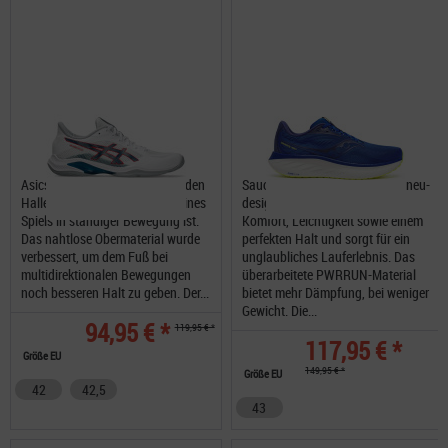
Asics Blade FF 2 unterstützt jeden
Saucony Ride 18 der komplett neu-
Hallensportler, der während seines
designte ist das Produkt aus
Spiels in ständiger Bewegung ist.
Komfort, Leichtigkeit sowie einem
Das nahtlose Obermaterial wurde
perfekten Halt und sorgt für ein
verbessert, um dem Fuß bei
unglaubliches Lauferlebnis. Das
multidirektionalen Bewegungen
überarbeitete PWRRUN-Material
noch besseren Halt zu geben. Der...
bietet mehr Dämpfung, bei weniger
Gewicht. Die...
94,95 € *
119,95 € *
117,95 € *
Größe EU
149,95 € *
Größe EU
42
42,5
43