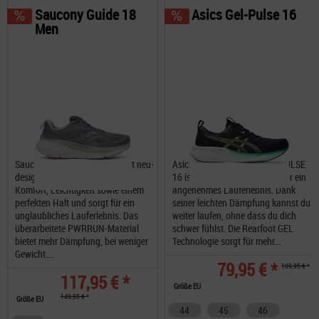
Saucony Guide 18
Asics Gel-Pulse 16
Men
Saucony Guide 18 der komplett neu-
Asics Gel-Pulse 16 Der GEL-PULSE
designte ist das Produkt aus
16 ist komfortabel und ideal für ein
Komfort, Leichtigkeit sowie einem
angenehmes Lauferlebnis. Dank
perfekten Halt und sorgt für ein
seiner leichten Dämpfung kannst du
unglaubliches Lauferlebnis. Das
weiter laufen, ohne dass du dich
überarbeitete PWRRUN-Material
schwer fühlst. Die Rearfoot GEL
bietet mehr Dämpfung, bei weniger
Technologie sorgt für mehr...
Gewicht....
79,95 € *
109,95 € *
117,95 € *
Größe EU
149,95 € *
Größe EU
44
45
46