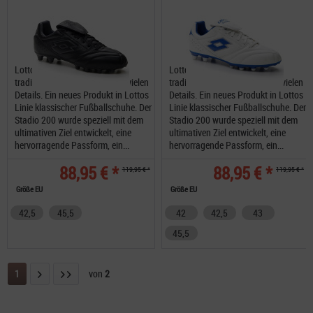
Lotto Stadio 200 III FG im
Lotto Stadio 200 III FG im
traditionellem Design und mit vielen
traditionellem Design und mit vielen
Details. Ein neues Produkt in Lottos
Details. Ein neues Produkt in Lottos
Linie klassischer Fußballschuhe. Der
Linie klassischer Fußballschuhe. Der
Stadio 200 wurde speziell mit dem
Stadio 200 wurde speziell mit dem
ultimativen Ziel entwickelt, eine
ultimativen Ziel entwickelt, eine
hervorragende Passform, ein...
hervorragende Passform, ein...
88,95 € *
88,95 € *
119,95 € *
119,95 € *
Größe EU
Größe EU
42,5
45,5
42
42,5
43
45,5
1
von
2