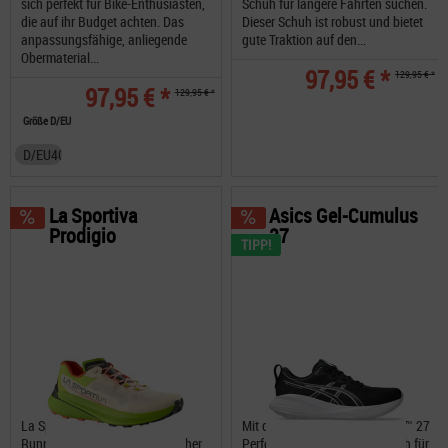
sich perfekt für Bike-Enthusiasten,
Schuh für längere Fahrten suchen.
die auf ihr Budget achten. Das
Dieser Schuh ist robust und bietet
anpassungsfähige, anliegende
gute Traktion auf den...
Obermaterial...
97,95 € *
129,95 € *
97,95 € *
129,95 € *
Größe D/EU
D/EU40
La Sportiva
Asics Gel-Cumulus
Prodigio
27
TIPP!
La Sportiva Prodigio ein Trail
Mit dem ASICS GEL-CUMULUS™ 27
Running Schuh, perfekt um sicher
Performance-Straßenlaufschuh für