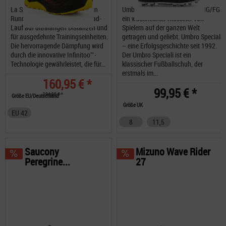
La Sportiva Jackal II GTX ist ein
Umbro Speciali Eternal Team HG/FG
Running Schuh für den Off-Road-
ein waschechter Klassiker von
Lauf auf ultralangen Distanzen und
Spielern auf der ganzen Welt
für ausgedehnte Trainingseinheiten.
getragen und geliebt. Umbro Speciali
Die hervorragende Dämpfung wird
– eine Erfolgsgeschichte seit 1992.
durch die innovative Infinitoo™-
Der Umbro Speciali ist ein
Technologie gewährleistet, die für...
klassischer Fußballschuh, der
erstmals im...
160,95 € *
99,95 € *
194,95 € *
Größe EU/Deutschland
Größe UK
EU 42
8
11,5
Saucony
Mizuno Wave Rider
Peregrine...
27