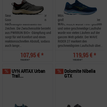
Saucony Peregrine RGF, Run For
Mizuno Wave Rider 27 ein
Good, setzt mit dem Einsatz von
großartigen Trainings-Schuh. Der
nachhaltigen Materialien ein
WAVE RIDER wurde 1997 geboren
Zeichen. Die Zwischensohle besteht
und seine geschmeidige Laufruhe
aus PWRRUN BIO+ -Dämpfung und
wurde von vielen Läufern auf der
sorgt für viel Komfort und einen
ganzen Welt geliebt. Der WAVE
reaktionsschnellen Abstoß, sodass
RIDER 27 markiert den
auch lange...
geschmeidigsten Laufschuh über...
107,95 € *
119,95 € *
154,95 € *
159,95 € *
UYN ARTAX Urban
Dolomite Nibelia
Trail...
GTX