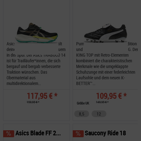
Asics Trabuco 14 Trailschuh hält
Puma King Top FG/AG mit Tradition
deinen Fuß stabil und und bequem
und Innovation. Klassisch KING. Der
in der Spur. Der Asics TRABUCO 14
KING TOP mit Retro-Elementen
ist für Trailläufer*innen, die sich
kombiniert die charakteristischen
bergauf und bergab verbesserte
Merkmale wie die umgeklappte
Traktion wünschen. Das
Schuhzunge mit einer federleichten
Obermaterial aus
Laufsohle und dem neuen K-
multidirektionalem...
BETTER™...
117,95 € *
109,95 € *
159,95 € *
149,95 € *
Größe UK
8,5
12
Asics Blade FF 2...
Saucony Ride 18