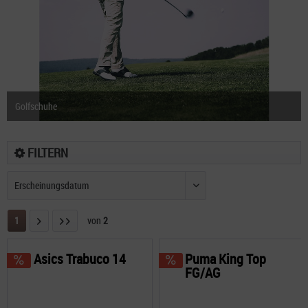
Golfschuhe
FILTERN
1
von
2
Asics Trabuco 14
Puma King Top
FG/AG