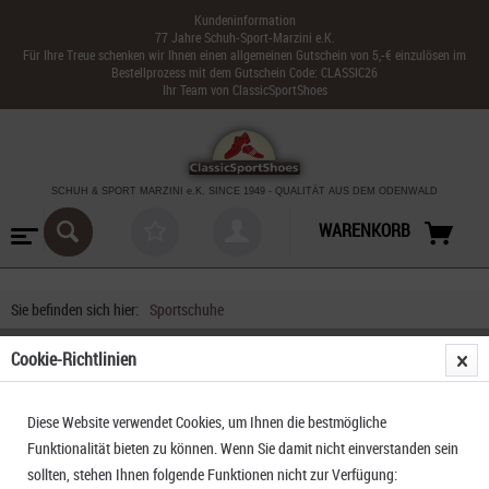
Kundeninformation
77 Jahre Schuh-Sport-Marzini e.K.
Für Ihre Treue schenken wir Ihnen einen allgemeinen Gutschein von 5,-€ einzulösen im
Bestellprozess mit dem Gutschein Code: CLASSIC26
Ihr Team von ClassicSportShoes
SCHUH & SPORT MARZINI
e.K. SINCE 1949
-
QUALITÄT AUS DEM ODENWALD
WARENKORB
Sie befinden sich hier:
Sportschuhe
Cookie-Richtlinien
Diese Website verwendet Cookies, um Ihnen die bestmögliche
Funktionalität bieten zu können. Wenn Sie damit nicht einverstanden sein
sollten, stehen Ihnen folgende Funktionen nicht zur Verfügung: