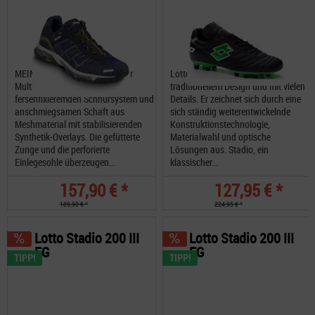
MEINDL Finale GTX ein leichter
Lotto Stadio OG II FG im
Multifunktionsschuh mit
traditionellem Design und mit vielen
fersenfixieremden Schnürsystem und
Details. Er zeichnet sich durch eine
anschmiegsamen Schaft aus
sich ständig weiterentwickelnde
Meshmaterial mit stabilisierenden
Konstruktionstechnologie,
Synthetik-Overlays. Die gefütterte
Materialwahl und optische
Zunge und die perforierte
Lösungen aus. Stadio, ein
Einlegesohle überzeugen...
klassischer...
157,90 € *
127,95 € *
189,90 € *
224,95 € *
Lotto Stadio 200 III
Lotto Stadio 200 III
FG
FG
TIPP!
TIPP!