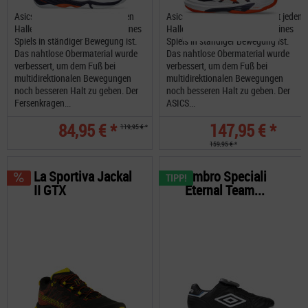
Asics Blade FF unterstützt jeden
Asics Sky Elite FF 3 unterstützt jeden
Hallensportler, der während seines
Hallensportler, der während seines
Spiels in ständiger Bewegung ist.
Spiels in ständiger Bewegung ist.
Das nahtlose Obermaterial wurde
Das nahtlose Obermaterial wurde
verbessert, um dem Fuß bei
verbessert, um dem Fuß bei
multidirektionalen Bewegungen
multidirektionalen Bewegungen
noch besseren Halt zu geben. Der
noch besseren Halt zu geben. Der
Fersenkragen...
ASICS...
84,95 € *
147,95 € *
119,95 € *
159,95 € *
La Sportiva Jackal
Umbro Speciali
TIPP!
II GTX
Eternal Team...