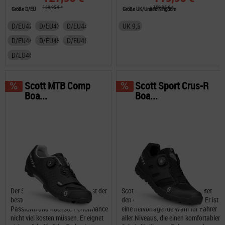
159,95 € *
159,95 € *
Größe D/EU
Größe UK/United Kingdom
D/EU42,5
D/EU43,5
D/EU44
UK 9,5
D/EU44,5
D/EU45
D/EU46
D/EU46,5
Scott MTB Comp
Scott Sport Crus-R
Boa...
Boa...
Der SCOTT MTB Comp BOA® ist der
Scott Sport Crus-R Boa Evo bietet
beste Beweis dafür, dass 1a-
den ganzen Tag lang Komfort. Er ist
Passform und höchste Performance
eine hervorragende Wahl für Fahrer
nicht viel kosten müssen. Er eignet
aller Niveaus, die einen komfortablen