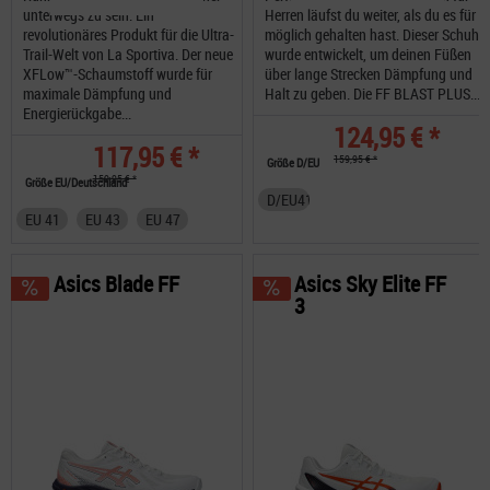
unterwegs zu sein. Ein
Herren läufst du weiter, als du es für
revolutionäres Produkt für die Ultra-
möglich gehalten hast. Dieser Schuh
Trail-Welt von La Sportiva. Der neue
wurde entwickelt, um deinen Füßen
XFLow™-Schaumstoff wurde für
über lange Strecken Dämpfung und
maximale Dämpfung und
Halt zu geben. Die FF BLAST PLUS...
Energierückgabe...
124,95 € *
117,95 € *
159,95 € *
Größe D/EU
159,95 € *
Größe EU/Deutschland
D/EU41,5
EU 41
EU 43
EU 47
Asics Blade FF
Asics Sky Elite FF
3