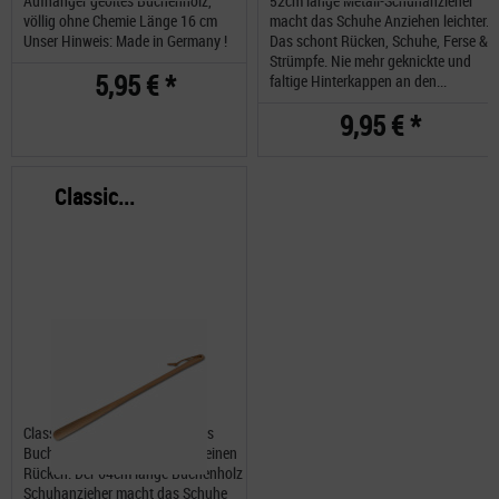
Aufhänger geöltes Buchenholz,
52cm lange Metall-Schuhanzieher
völlig ohne Chemie Länge 16 cm
macht das Schuhe Anziehen leichter.
Unser Hinweis: Made in Germany !
Das schont Rücken, Schuhe, Ferse &
Strümpfe. Nie mehr geknickte und
5,95 € *
faltige Hinterkappen an den...
9,95 € *
Classic...
Classic Schuhanzieher lang aus
Buchenholz eine Wohltat für deinen
Rücken. Der 64cm lange Buchenholz
Schuhanzieher macht das Schuhe