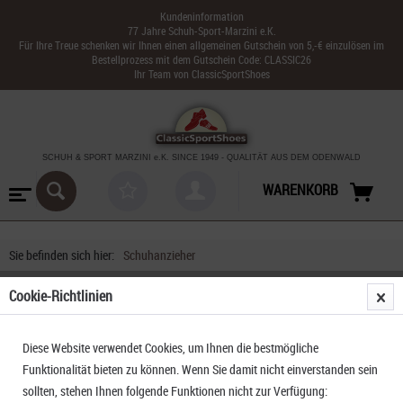
Kundeninformation
77 Jahre Schuh-Sport-Marzini e.K.
Für Ihre Treue schenken wir Ihnen einen allgemeinen Gutschein von 5,-€ einzulösen im
Bestellprozess mit dem Gutschein Code: CLASSIC26
Ihr Team von ClassicSportShoes
SCHUH & SPORT MARZINI
e.K. SINCE 1949
-
QUALITÄT AUS DEM ODENWALD
WARENKORB
Sie befinden sich hier:
Schuhanzieher
Cookie-Richtlinien
Diese Website verwendet Cookies, um Ihnen die bestmögliche
Funktionalität bieten zu können. Wenn Sie damit nicht einverstanden sein
sollten, stehen Ihnen folgende Funktionen nicht zur Verfügung: