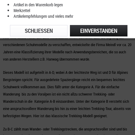
Je nach Einsatzgebiet und den persönlichen Bedürfnissen variiert die Auswahl zum
Artikel in den Warenkorb legen
richtigen Schuh. Möchte man lieber eine gemütliche Wanderung auf Bergwegen
Merkzettel
Artikelempfehlungen und vieles mehr
unternehmen, benötigt man einen anderen Bergschuh als für eine eventuelle
Trekkingtour oder einen Ausflug ins Hochgebirge.
SCHLIESSEN
EINVERSTANDEN
Hier eine kleine Hilfe: Um dem Verbraucher einen Überblick über die Eignung der
verschiedenen Schuhmodelle zu verschaffen, entwickelte die Firma Meindl vor ca. 20
Jahren eine Klassifizierung ihrer Modelle nach Anwendungsbereichen, die so auch
von anderen Herstellern z.B. Hanwag übernommen wurde.
Dieses Modell ist aufgeteilt in A-D, wobei A der leichteste Weg ist und D für Alpines
Bergsteigen spricht. Für ausgedehnte Spaziergänge reicht ein bequemes leichtes
Schuhwerk vollkommen aus. Dies fällt unter die Kategorie A. Für die einfache
Wanderung bis zu den Voralpen ist ein nicht allzu schwerer Trekking- oder
Wanderschuh in die Kategorie A-B einzuordnen. Unter der Kategorie B versteht sich
eine anspruchsvollere Wanderung bis hin zu einer leichten Trekking-Tour, abseits von
befestigten Wegen. Hier ist das klassische Trekking-Modell geeignet.
Zu B-C zählt man Wander- oder Trekkingstrecken, die anspruchsvoller sind und bis