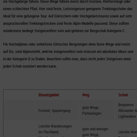
ins Hochgebirge führen. Diese Wege führen meist durch Gestein, Klettersteige oder
einen schlechten Pfad. Hier sind feste, Leitsteigeisen geeignete Trekkingschuhe das
Ideal für eine gelungene Tour. Auf Gletschern oder Hochgebietstouren sowie auf sehr
anspruchsvollen Trekkingstrecken sind feste Alpin-Modelle passend. Diese sollten
mindestens bedingt Steigeisenfest sein und gehören zur Bergschuh Kategorie C.
Für Hochalpines oder selektives Gletscher Bergsteigen ohne feste Wege und meist
auf Eis, sind Alpinstiefel, welche steigeisenfest sein müssen ein absolutes Muss und
in der Kategorie D zu finden. Beachten sollte man, dass nicht jedes Steigeisen unter
jeden Schuh montiert werden kann.
Einsatzgebiet
Weg
Schuh
Bequemer
gute Wege,
Freizeit, Spaziergang
Allrounder &
Parkanlagen
Lightwalker
Leichte Wanderungen
gute und weniger
im Flachland,
Leichte Wan
gute Wege,