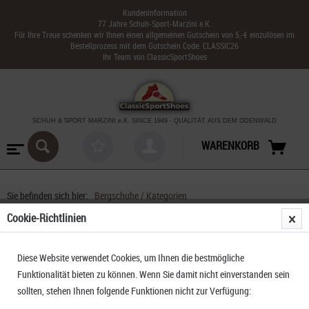
Kundeninformation
77 Jahre Schuh-Sport-Marzini e.K.
Für Ihre Treue schenken wir Ihnen einen allgemeinen Gutschein von 5,-€ einzulösen im
Bestellprozess mit dem Gutschein Code: CLASSIC26
Ihr Team von ClassicSportShoes
SCHUH & SPORT MARZINI
e.K. SINCE 1949
-
QUALITÄT AUS DEM ODENWALD
WARENKORB
Sie befinden sich hier:
Bergschuhe / Kategorien
Cookie-Richtlinien
Bergschuhe / Kategorien
Diese Website verwendet Cookies, um Ihnen die bestmögliche
Funktionalität bieten zu können. Wenn Sie damit nicht einverstanden sein
Die richtigen Wander oder Bergschuhe unterteilt in Kategorien- hilfreiche Tipps
sollten, stehen Ihnen folgende Funktionen nicht zur Verfügung: