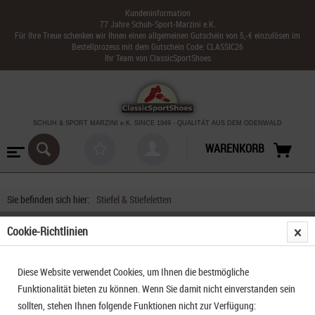
Kundeninformation
77 Jahre Schuh-Sport-Marzini e.K.
Für Ihre Treue schenken wir Ihnen einen allgemeinen Gutschein von 5,-€ einzulösen im
Bestellprozess mit dem Gutschein Code: CLASSIC26
Ihr Team von ClassicSportShoes
SCHUH & SPORT MARZINI
e.K. SINCE 1949
-
QUALITÄT AUS DEM ODENWALD
WARENKORB
Sie befinden sich hier:
Stiefel & Stiefeletten
Cookie-Richtlinien
Diese Website verwendet Cookies, um Ihnen die bestmögliche
Funktionalität bieten zu können. Wenn Sie damit nicht einverstanden sein
sollten, stehen Ihnen folgende Funktionen nicht zur Verfügung: