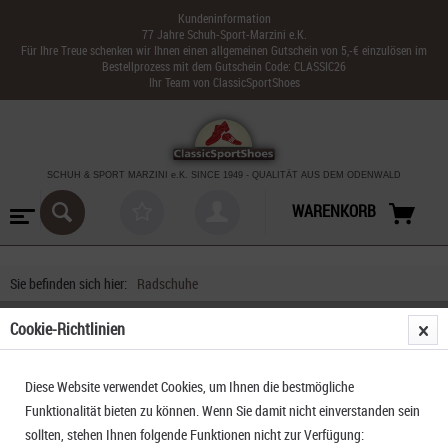
Kundeninformation
77 Jahre Schuh-Sport-Marzini e.K.
Für Ihre Treue schenken wir Ihnen einen allgemeinen Gutschein von 5,-€ einzulösen im
Bestellprozess mit dem Gutschein Code: CLASSIC26
Ihr Team von ClassicSportShoes
SCHUH & SPORT MARZINI
e.K. SINCE 1949
-
QUALITÄT AUS DEM ODENWALD
WARENKORB
Sie befinden sich hier:
Radschuhe
Cookie-Richtlinien
FILTERN
Diese Website verwendet Cookies, um Ihnen die bestmögliche
Funktionalität bieten zu können. Wenn Sie damit nicht einverstanden sein
sollten, stehen Ihnen folgende Funktionen nicht zur Verfügung: