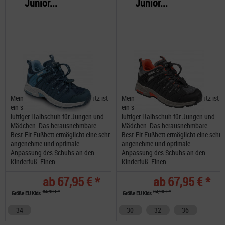
Junior...
Junior...
Meindl Snap Junior Nässeschutz ist
Meindl Snap Junior Nässeschutz ist
ein sehr schöner, robuster und
ein sehr schöner, robuster und
luftiger Halbschuh für Jungen und
luftiger Halbschuh für Jungen und
Mädchen. Das herausnehmbare
Mädchen. Das herausnehmbare
Best-Fit Fußbett ermöglicht eine sehr
Best-Fit Fußbett ermöglicht eine sehr
angenehme und optimale
angenehme und optimale
Anpassung des Schuhs an den
Anpassung des Schuhs an den
Kinderfuß. Einen...
Kinderfuß. Einen...
ab 67,95 € *
ab 67,95 € *
84,90 € *
84,90 € *
Größe EU Kids
Größe EU Kids
34
30
32
36