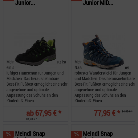
Junior...
Junior MID...
Meindl Snap Junior Nässeschutz ist
Meindl Snap Junior MID
ein sehr schöner, robuster und
Nässeschutz ist ein sehr schöner,
luftiger Halbschuh für Jungen und
robuster Wanderstiefel für Jungen
Mädchen. Das herausnehmbare
und Mädchen. Das herausnehmbare
Best-Fit Fußbett ermöglicht eine sehr
Best-Fit Fußbett ermöglicht eine sehr
angenehme und optimale
angenehme und optimale
Anpassung des Schuhs an den
Anpassung des Schuhs an den
Kinderfuß. Einen...
Kinderfuß. Einen...
ab 67,95 € *
77,95 € *
94,90 € *
84,90 € *
Meindl Snap
Meindl Snap