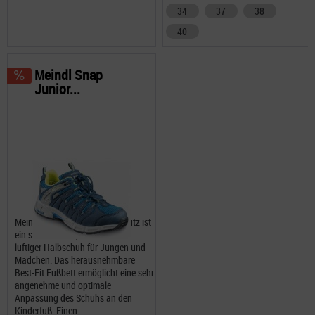
34
37
38
40
Meindl Snap
Junior...
Meindl Snap Junior Nässeschutz ist
ein sehr schöner, robuster und
luftiger Halbschuh für Jungen und
Mädchen. Das herausnehmbare
Best-Fit Fußbett ermöglicht eine sehr
angenehme und optimale
Anpassung des Schuhs an den
Kinderfuß. Einen...