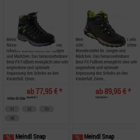
Meindl Snap Junior MID
Meindl Tuam Junior GTX ist ein sehr
Nässeschutz ist ein sehr schöner,
schöner, robuster und wasserdichter
robuster Wanderstiefel für Jungen
Wanderstiefel für Jungen und
und Mädchen. Das herausnehmbare
Mädchen. Das herausnehmbare
Best-Fit Fußbett ermöglicht eine sehr
Best-Fit Fußbett ermöglicht eine sehr
angenehme und optimale
angenehme und optimale
Anpassung des Schuhs an den
Anpassung des Schuhs an den
Kinderfuß. Einen...
Kinderfuß. Einen...
ab 77,95 € *
ab 89,95 € *
94,90 € *
109,90 € *
Größe EU Kids
31
32
33
38
Meindl Snap
Meindl Snap