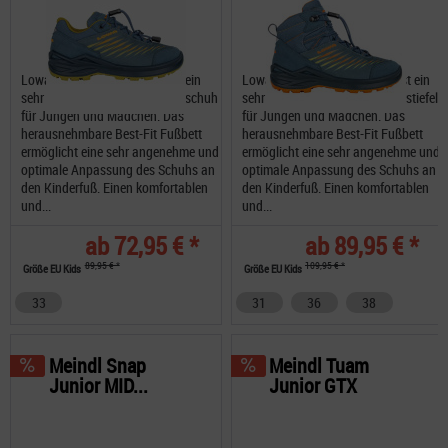
Lowa Zirrox GTX Lo Junior ist ein
Lowa Zirrox GTX MID Junior ist ein
sehr schöner, robuster Wanderschuh
sehr schöner, robuster Wanderstiefel
für Jungen und Mädchen. Das
für Jungen und Mädchen. Das
herausnehmbare Best-Fit Fußbett
herausnehmbare Best-Fit Fußbett
ermöglicht eine sehr angenehme und
ermöglicht eine sehr angenehme und
optimale Anpassung des Schuhs an
optimale Anpassung des Schuhs an
den Kinderfuß. Einen komfortablen
den Kinderfuß. Einen komfortablen
und...
und...
ab 72,95 € *
ab 89,95 € *
89,95 € *
109,95 € *
Größe EU Kids
Größe EU Kids
33
31
36
38
Meindl Snap
Meindl Tuam
Junior MID...
Junior GTX