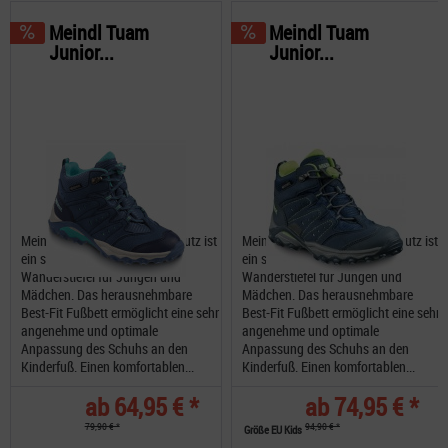
Meindl Tuam
Meindl Tuam
Junior...
Junior...
Meindl Tuam Junior Nässeschutz ist
Meindl Tuam Junior Nässeschutz ist
ein sehr schöner, robuster
ein sehr schöner, robuster
Wanderstiefel für Jungen und
Wanderstiefel für Jungen und
Mädchen. Das herausnehmbare
Mädchen. Das herausnehmbare
Best-Fit Fußbett ermöglicht eine sehr
Best-Fit Fußbett ermöglicht eine sehr
angenehme und optimale
angenehme und optimale
Anpassung des Schuhs an den
Anpassung des Schuhs an den
Kinderfuß. Einen komfortablen...
Kinderfuß. Einen komfortablen...
ab 64,95 € *
ab 74,95 € *
79,90 € *
94,90 € *
Größe EU Kids