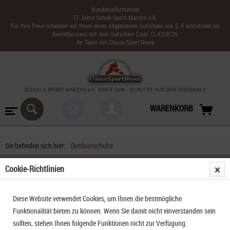
Kundeninformation
77 Jahre Schuh-Sport-Marzini e.K.
Für Ihre Treue schenken wir Ihnen einen allgemeinen Gutschein von 5,-€ einzulösen im
Bestellprozess mit dem Gutschein Code: CLASSIC26
Ihr Team von ClassicSportShoes
SCHUH & SPORT MARZINI
e.K. SINCE 1949
-
QUALITÄT AUS DEM ODENWALD
WARENKORB
Sie befinden sich hier:
Outdoorschuhe
Cookie-Richtlinien
Diese Website verwendet Cookies, um Ihnen die bestmögliche
Funktionalität bieten zu können. Wenn Sie damit nicht einverstanden sein
sollten, stehen Ihnen folgende Funktionen nicht zur Verfügung: