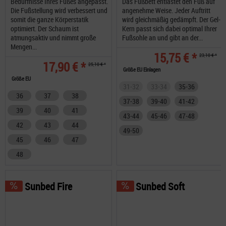
Bedürfnisse Ihres Fußes angepasst.
Das Fußbett entlastet den Fuß auf
Die Fußstellung wird verbessert und
angenehme Weise. Jeder Auftritt
somit die ganze Körperstatik
wird gleichmäßig gedämpft. Der Gel-
optimiert. Der Schaum ist
Kern passt sich dabei optimal Ihrer
atmungsaktiv und nimmt große
Fußsohle an und gibt an der...
Mengen...
15,75 € *
23,10 € *
17,90 € *
25,10 € *
Größe EU Einlagen
Größe EU
31-32
33-34
35-36
36
37
38
37-38
39-40
41-42
39
40
41
43-44
45-46
47-48
42
43
44
49-50
45
46
47
48
Sunbed Fire
Sunbed Soft