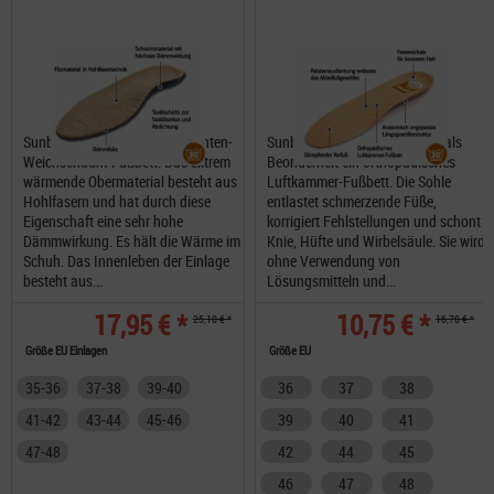
Sunbed Fire mit einem 5-Schichten-
Sunbed Soft Einlegesohle hat als
Weichschaum-Fußbett. Das extrem
Beonderheit ein orthopädisches
wärmende Obermaterial besteht aus
Luftkammer-Fußbett. Die Sohle
Hohlfasern und hat durch diese
entlastet schmerzende Füße,
Eigenschaft eine sehr hohe
korrigiert Fehlstellungen und schont
Dämmwirkung. Es hält die Wärme im
Knie, Hüfte und Wirbelsäule. Sie wird
Schuh. Das Innenleben der Einlage
ohne Verwendung von
besteht aus...
Lösungsmitteln und...
17,95 € *
10,75 € *
25,10 € *
16,70 € *
Größe EU Einlagen
Größe EU
35-36
37-38
39-40
36
37
38
41-42
43-44
45-46
39
40
41
47-48
42
44
45
46
47
48