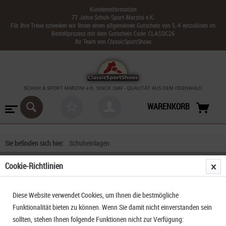
Kundeninformation
77 Jahre Schuh-Sport-Marzini e.K.
Für Ihre Treue schenken wir Ihnen einen allgemeinen Gutschein von 5,-€ einzulösen im
Bestellprozess mit dem Gutschein Code: CLASSIC26
Ihr Team von ClassicSportShoes
SCHUH & SPORT MARZINI
e.K. SINCE 1949
-
QUALITÄT AUS DEM ODENWALD
WARENKORB
Sie befinden sich hier:
Schuheinlagen
Cookie-Richtlinien
Diese Website verwendet Cookies, um Ihnen die bestmögliche
Funktionalität bieten zu können. Wenn Sie damit nicht einverstanden sein
sollten, stehen Ihnen folgende Funktionen nicht zur Verfügung: