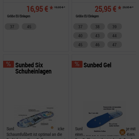
16,95 € *
25,95 € *
19,95 € *
29,95 € *
Größe EU Einlagen
Größe EU Einlagen
37
45
37
38
39
40
43
44
45
46
47
Sunbed Six
Sunbed Gel
Schuheinlagen
Sunbed Six mit bis zu 14 mm dicke
Sunbed Gel die bequeme Einlage mit
Schaumfußbett ist optimal an die
einem bis zu 8 mm starken Gel-Kern.