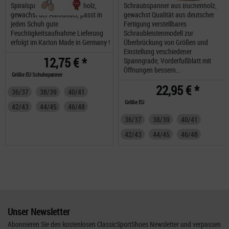
Spiralspanner aus Buchenholz,
Schraubspanner aus Buchenholz,
gewachst der Allrounder, passt in
gewachst Qualität aus deutscher
jeden Schuh gute
Fertigung verstellbares
Feuchtigkeitsaufnahme Lieferung
Schraubleistenmodell zur
erfolgt im Karton Made in Germany !
Überbrückung von Größen und
Einstellung veschiedener
12,75 € *
Spanngrade, Vorderfußblatt mit
Öffnungen bessern...
Größe EU Schuhspanner
22,95 € *
36/37
38/39
40/41
Größe EU
42/43
44/45
46/48
36/37
38/39
40/41
42/43
44/45
46/48
Unser Newsletter
Abonnieren Sie den kostenlosen ClassicSportShoes Newsletter und verpassen