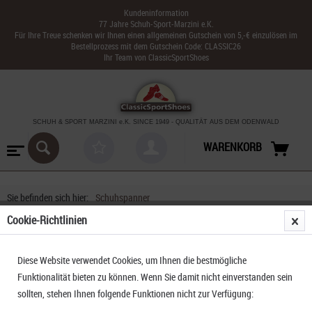
Kundeninformation
77 Jahre Schuh-Sport-Marzini e.K.
Für Ihre Treue schenken wir Ihnen einen allgemeinen Gutschein von 5,-€ einzulösen im
Bestellprozess mit dem Gutschein Code: CLASSIC26
Ihr Team von ClassicSportShoes
SCHUH & SPORT MARZINI
e.K. SINCE 1949
-
QUALITÄT AUS DEM ODENWALD
WARENKORB
Sie befinden sich hier:
Schuhspanner
Cookie-Richtlinien
Diese Website verwendet Cookies, um Ihnen die bestmögliche
Funktionalität bieten zu können. Wenn Sie damit nicht einverstanden sein
sollten, stehen Ihnen folgende Funktionen nicht zur Verfügung: