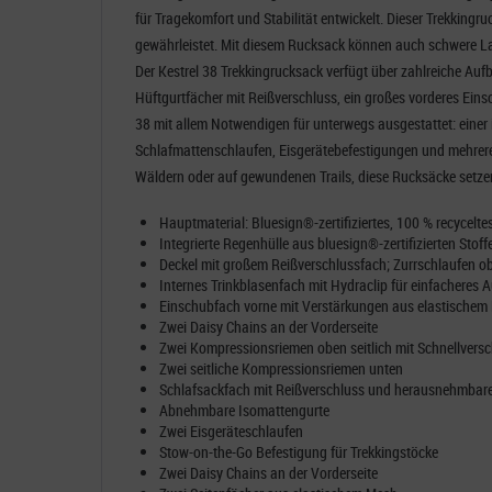
für Tragekomfort und Stabilität entwickelt. Dieser Trekking
gewährleistet. Mit diesem Rucksack können auch schwere Las
Der Kestrel 38 Trekkingrucksack verfügt über zahlreiche Auf
Hüftgurtfächer mit Reißverschluss, ein großes vorderes Eins
38 mit allem Notwendigen für unterwegs ausgestattet: eine
Schlafmattenschlaufen, Eisgerätebefestigungen und mehrere
Wäldern oder auf gewundenen Trails, diese Rucksäcke setz
Hauptmaterial: Bluesign®-zertifiziertes, 100 % recycel
Integrierte Regenhülle aus bluesign®-zertifizierten St
Deckel mit großem Reißverschlussfach; Zurrschlaufen o
Internes Trinkblasenfach mit Hydraclip für einfacheres 
Einschubfach vorne mit Verstärkungen aus elastischem
Zwei Daisy Chains an der Vorderseite
Zwei Kompressionsriemen oben seitlich mit Schnellversc
Zwei seitliche Kompressionsriemen unten
Schlafsackfach mit Reißverschluss und herausnehmbar
Abnehmbare Isomattengurte
Zwei Eisgeräteschlaufen
Stow-on-the-Go Befestigung für Trekkingstöcke
Zwei Daisy Chains an der Vorderseite