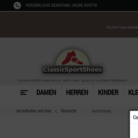
PERSÖNLICHE BERATUNG: 06285 929770
Für Ihre Treue schen
SCHUH & SPORT MARZINI
e.K. SINCE 1949
-
QUALITÄT AUS DEM ODENWALD
DAMEN
HERREN
KINDER
KL
Sie befinden sich hier:
Übersicht
Ausrüstung
Co