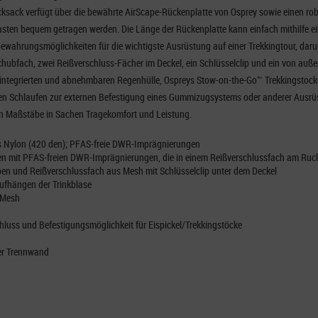
rucksack verfügt über die bewährte AirScape-Rückenplatte von Osprey sowie einen rob
ten bequem getragen werden. Die Länge der Rückenplatte kann einfach mithilfe ei
bewahrungsmöglichkeiten für die wichtigste Ausrüstung auf einer Trekkingtour, dar
chubfach, zwei Reißverschluss-Fächer im Deckel, ein Schlüsselclip und ein von außen
r integrierten und abnehmbaren Regenhülle, Ospreys Stow-on-the-Go™ Trekkingstoc
n Schlaufen zur externen Befestigung eines Gummizugsystems oder anderer Ausrüs
en Maßstäbe in Sachen Tragekomfort und Leistung.
tes Nylon (420 den); PFAS-freie DWR-Imprägnierungen
offen mit PFAS-freien DWR-Imprägnierungen, die in einem Reißverschlussfach am Ru
ben und Reißverschlussfach aus Mesh mit Schlüsselclip unter dem Deckel
Aufhängen der Trinkblase
 Mesh
hluss und Befestigungsmöglichkeit für Eispickel/Trekkingstöcke
er Trennwand