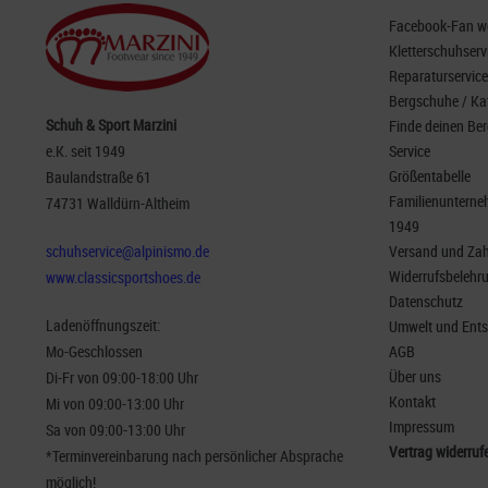
Facebook-Fan wer
Kletterschuhserv
Reparaturservice
Bergschuhe / Ka
Schuh & Sport Marzini
Finde deinen Be
e.K. seit 1949
Service
Größentabelle
Baulandstraße 61
Familienunterneh
74731 Walldürn-Altheim
1949
schuhservice@alpinismo.de
Versand und Za
Widerrufsbelehr
www.classicsportshoes.de
Datenschutz
Ladenöffnungszeit:
Umwelt und Ent
Mo-Geschlossen
AGB
Über uns
Di-Fr von 09:00-18:00 Uhr
Kontakt
Mi von 09:00-13:00 Uhr
Impressum
Sa von 09:00-13:00 Uhr
Vertrag widerruf
*Terminvereinbarung nach persönlicher Absprache
möglich!