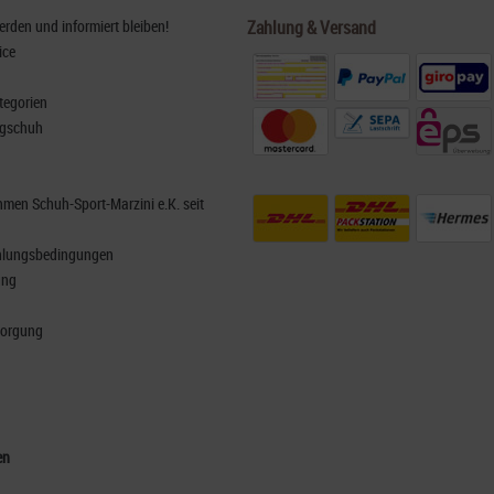
den und informiert bleiben!
Zahlung & Versand
ice
tegorien
rgschuh
men Schuh-Sport-Marzini e.K. seit
hlungsbedingungen
ung
sorgung
en