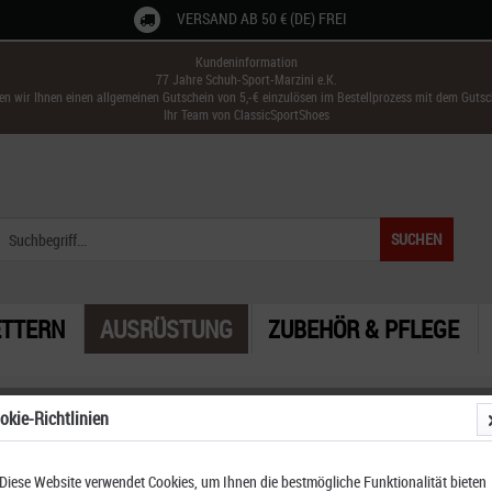
VERSAND AB 50 € (DE) FREI
Kundeninformation
77 Jahre Schuh-Sport-Marzini e.K.
ken wir Ihnen einen allgemeinen Gutschein von 5,-€ einzulösen im Bestellprozess mit dem Guts
Ihr Team von ClassicSportShoes
SUCHEN
ETTERN
AUSRÜSTUNG
ZUBEHÖR & PFLEGE
okie-Richtlinien
Diese Website verwendet Cookies, um Ihnen die bestmögliche Funktionalität bieten