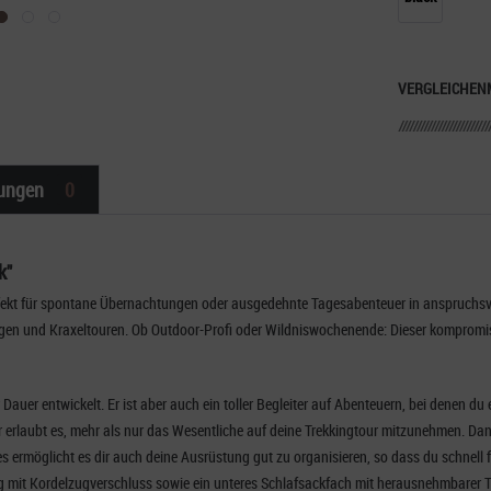
VERGLEICHEN
ungen
0
k"
erfekt für spontane Übernachtungen oder ausgedehnte Tagesabenteuer in anspruchsvoll
ungen und Kraxeltouren. Ob Outdoor-Profi oder Wildniswochenende: Dieser kompromi
er Dauer entwickelt. Er ist aber auch ein toller Begleiter auf Abenteuern, bei denen
 erlaubt es, mehr als nur das Wesentliche auf deine Trekkingtour mitzunehmen. Dan
Dies ermöglicht es dir auch deine Ausrüstung gut zu organisieren, so dass du schnell
g mit Kordelzugverschluss sowie ein unteres Schlafsackfach mit herausnehmbarer