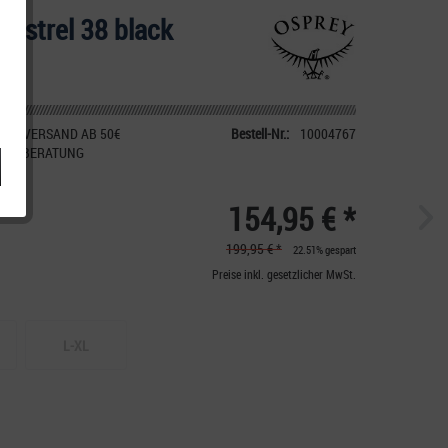
Kestrel 38 black
IER VERSAND AB 50€
Bestell-Nr.:
10004767
CHE BERATUNG
154,95 € *
199,95 € *
22.51% gespart
Preise inkl. gesetzlicher MwSt.
L-XL