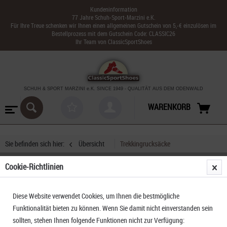
Kundeninformation
77 Jahre Schuh-Sport-Marzini e.K.
Für Ihre Treue schenken wir Ihnen einen allgemeinen Gutschein von 5,-€ einzulösen im
Bestellprozess mit dem Gutschein Code: CLASSIC26
Ihr Team von ClassicSportShoes
SCHUH & SPORT MARZINI
e.K. SINCE 1949
-
QUALITÄT AUS DEM ODENWALD
WARENKORB
Sie befinden sich hier:
Übersicht
Trekkingrucksäcke
Cookie-Richtlinien
Salewa Alp Mate 36L Unisex onyx
Diese Website verwendet Cookies, um Ihnen die bestmögliche
Funktionalität bieten zu können. Wenn Sie damit nicht einverstanden sein
sollten, stehen Ihnen folgende Funktionen nicht zur Verfügung: