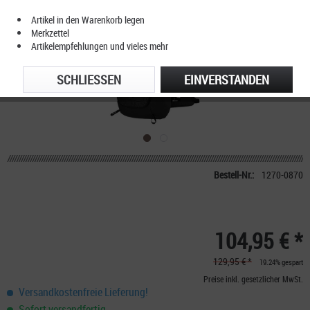
Artikel in den Warenkorb legen
Merkzettel
Artikelempfehlungen und vieles mehr
SCHLIESSEN
EINVERSTANDEN
Bestell-Nr.:
1270-0870
104,95 € *
129,95 € *
19.24% gespart
Preise inkl. gesetzlicher MwSt.
Versandkostenfreie Lieferung!
Sofort versandfertig,