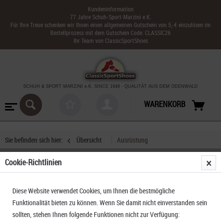
Kundeninformation
77 Jahre Schuh-Sport-Marzini e.K.
Für Ihre Treue schenken wir Ihnen einen allgemeinen Gutschein von 5,-€ einzulösen im
Bestellprozess mit dem Gutschein Code: CLASSIC26
Ihr Team von ClassicSportShoes
SCHUH & SPORT MARZINI
e.K. SINCE 1949
-
QUALITÄT AUS DEM ODENWALD
WARENKORB
Sie befinden sich hier:
Übersicht
Ausrüstung
Cookie-Richtlinien
Salewa Micra II Zelt cactus grey
Diese Website verwendet Cookies, um Ihnen die bestmögliche
Funktionalität bieten zu können. Wenn Sie damit nicht einverstanden sein
sollten, stehen Ihnen folgende Funktionen nicht zur Verfügung: