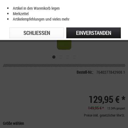
Artikel in den Warenkorb legen
Merkzettel
Artikelempfehlungen und vieles mehr
SCHLIESSEN
EINVERSTANDEN
Bestell-Nr.:
7640277842908.1
129,95 € *
149,95 € *
13.34% gespart
Preise inkl. gesetzlicher MwSt.
Größe wählen