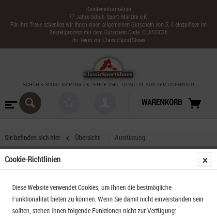
Kundeninformation
77 Jahre Schuh-Sport-Marzini e.K.
Für Ihre Treue schenken wir Ihnen einen allgemeinen Gutschein von 5,-€ einzulösen im
Bestellprozess mit dem Gutschein Code: CLASSIC26
Ihr Team von ClassicSportShoes
SCHUH & SPORT MARZINI
e.K. SINCE 1949
-
QUALITÄT AUS DEM ODENWALD
WARENKORB
Sie befinden sich hier:
Übersicht
Ausrüstung
Cookie-Richtlinien
Exped SIM Ultra 5
Diese Website verwendet Cookies, um Ihnen die bestmögliche
Funktionalität bieten zu können. Wenn Sie damit nicht einverstanden sein
sollten, stehen Ihnen folgende Funktionen nicht zur Verfügung: