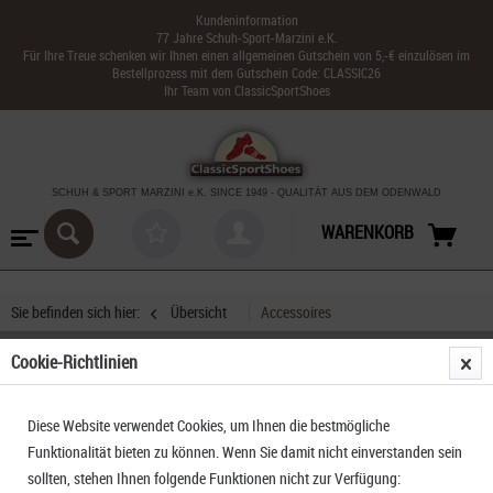
Kundeninformation
77 Jahre Schuh-Sport-Marzini e.K.
Für Ihre Treue schenken wir Ihnen einen allgemeinen Gutschein von 5,-€ einzulösen im
Bestellprozess mit dem Gutschein Code: CLASSIC26
Ihr Team von ClassicSportShoes
SCHUH & SPORT MARZINI
e.K. SINCE 1949
-
QUALITÄT AUS DEM ODENWALD
WARENKORB
Sie befinden sich hier:
Übersicht
Accessoires
Cookie-Richtlinien
Climbing Technology Be Up
Diese Website verwendet Cookies, um Ihnen die bestmögliche
Funktionalität bieten zu können. Wenn Sie damit nicht einverstanden sein
sollten, stehen Ihnen folgende Funktionen nicht zur Verfügung: