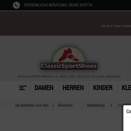
PERSÖNLICHE BERATUNG: 06285 929770
Für Ihre Treue schen
SCHUH & SPORT MARZINI
e.K. SINCE 1949
-
QUALITÄT AUS DEM ODENWALD
DAMEN
HERREN
KINDER
KL
Sie befinden sich hier:
Übersicht
Bekleidung
Accesso
Co