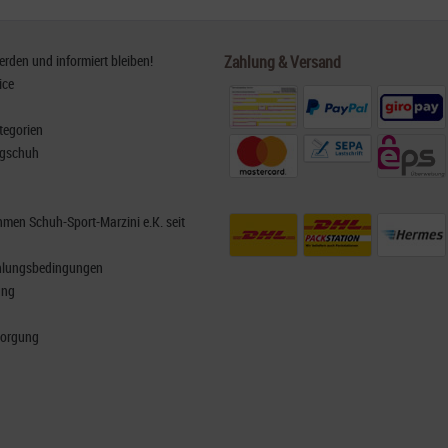
den und informiert bleiben!
Zahlung & Versand
ice
tegorien
rgschuh
men Schuh-Sport-Marzini e.K. seit
hlungsbedingungen
ung
sorgung