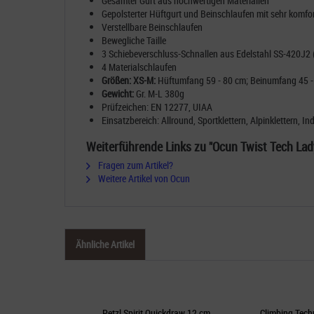
Gesamter Gurt aus hochwertigen Materialien
Gepolsterter Hüftgurt und Beinschlaufen mit sehr komf
Verstellbare Beinschlaufen
Bewegliche Taille
3 Schiebeverschluss-Schnallen aus Edelstahl SS-420J2
4 Materialschlaufen
Größen: XS-M:
Hüftumfang 59 - 80 cm; Beinumfang 45 -
Gewicht:
Gr. M-L 380g
Prüfzeichen:
EN 12277
, UIAA
Einsatzbereich:
Allround, Sportklettern, Alpinklettern, In
Weiterführende Links zu "Ocun Twist Tech Lad
Fragen zum Artikel?
Weitere Artikel von Ocun
Ähnliche Artikel
Petzl Spirit Quickdraw 12 cm
Climbing Tech