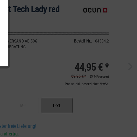
ist Tech Lady red
IER VERSAND AB 50€
Bestell-Nr.:
04334.2
CHE BERATUNG
44,95 € *
69,95 € *
35.74% gespart
Preise inkl. gesetzlicher MwSt.
M-L
L-XL
tenfreie Lieferung!
andfertig,