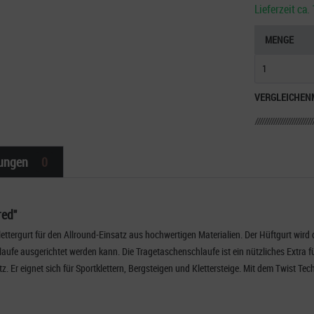
Lieferzeit ca
MENGE
VERGLEICHEN
ungen
0
red"
ettergurt für den Allround-Einsatz aus hochwertigen Materialien.
Der Hüftgurt wird 
aufe ausgerichtet werden kann. Die Tragetaschenschlaufe ist ein nützliches Extra f
z. Er eignet sich für Sportklettern, Bergsteigen und Klettersteige. Mit dem Twist Te