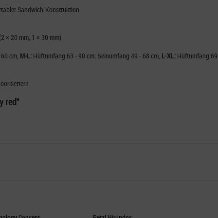
ortabler Sandwich-Konstruktion
 (2 × 20 mm, 1 × 30 mm)
 60 cm,
M-L:
Hüftumfang 63 - 90 cm; Beinumfang 49 - 68 cm,
L-XL:
Hüftumfang 69 
doorklettern
y red"
nology Concept
Petzl Hirundos