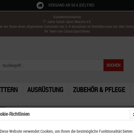
VERSAND AB 50 € (DE) FREI
Kundeninformation
77 Jahre Schuh-Sport-Marzini e.K.
ken wir Ihnen einen allgemeinen Gutschein von 5,-€ einzulösen im Bestellprozess mit dem Guts
Ihr Team von ClassicSportShoes
SUCHEN
ETTERN
AUSRÜSTUNG
ZUBEHÖR & PFLEGE
ires
okie-Richtlinien
Diese Website verwendet Cookies, um Ihnen die bestmögliche Funktionalität bieten