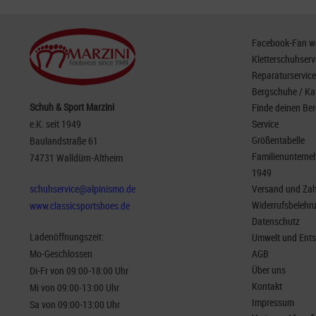
Facebook-Fan wer
Kletterschuhserv
Reparaturservice
Bergschuhe / Ka
Schuh & Sport Marzini
Finde deinen Be
e.K. seit 1949
Service
Größentabelle
Baulandstraße 61
Familienunterneh
74731 Walldürn-Altheim
1949
schuhservice@alpinismo.de
Versand und Za
Widerrufsbelehr
www.classicsportshoes.de
Datenschutz
Ladenöffnungszeit:
Umwelt und Ent
Mo-Geschlossen
AGB
Über uns
Di-Fr von 09:00-18:00 Uhr
Kontakt
Mi von 09:00-13:00 Uhr
Impressum
Sa von 09:00-13:00 Uhr