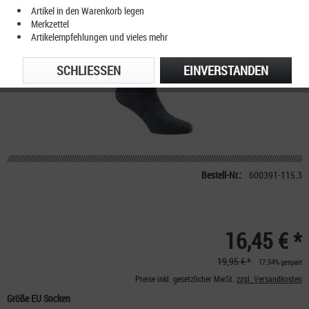
Artikel in den Warenkorb legen
Merkzettel
Artikelempfehlungen und vieles mehr
SCHLIESSEN
EINVERSTANDEN
Bestell-Nr.:
600391-115.3
16,45 € *
19,95 € *
17.54% gespart
Preise inkl. gesetzlicher MwSt.
zzgl. Versandkosten
Größe EU Socken