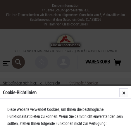
Kundeninformation
77 Jahre Schuh-Sport-Marzini e.K.
Für Ihre Treue schenken wir Ihnen einen allgemeinen Gutschein von 5,-€ einzulösen im
Bestellprozess mit dem Gutschein Code: CLASSIC26
Ihr Team von ClassicSportShoes
SCHUH & SPORT MARZINI
e.K. SINCE 1949
-
QUALITÄT AUS DEM ODENWALD
WARENKORB
Sie befinden sich hier:
Übersicht
Strümpfe / Socken
Cookie-Richtlinien
Rohner Trekkingsocken Fibre Light SuperR blue
Diese Website verwendet Cookies, um Ihnen die bestmögliche
denim
Funktionalität bieten zu können. Wenn Sie damit nicht einverstanden sein
sollten, stehen Ihnen folgende Funktionen nicht zur Verfügung: