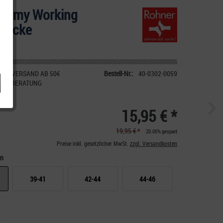
 Army Working
socke
IER VERSAND AB 50€
Bestell-Nr.:
40-0302-0059
CHE BERATUNG
15,95 € *
19,95 € *
20.05% gespart
Preise inkl. gesetzlicher MwSt.
zzgl. Versandkosten
en
39-41
42-44
44-46