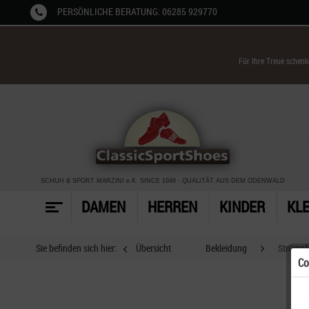
PERSÖNLICHE BERATUNG: 06285 929770
Für Ihre Treue schen
SCHUH & SPORT MARZINI
e.K. SINCE 1949
-
QUALITÄT AUS DEM ODENWALD
DAMEN
HERREN
KINDER
KL
Sie befinden sich hier:
Übersicht
Bekleidung
Strümpf
Co