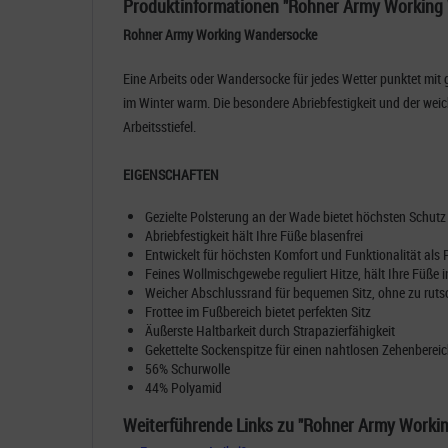
Produktinformationen "Rohner Army Working
Rohner Army Working Wandersocke
Eine Arbeits oder Wandersocke für jedes Wetter punktet mit
im Winter warm.
Die besondere Abriebfestigkeit und der weic
Arbeitsstiefel.
EIGENSCHAFTEN
Gezielte Polsterung an der Wade bietet höchsten Schutz
Abriebfestigkeit hält Ihre Füße blasenfrei
Entwickelt für höchsten Komfort und Funktionalität als Pa
Feines Wollmischgewebe reguliert Hitze, hält Ihre Füß
Weicher Abschlussrand für bequemen Sitz, ohne zu rut
Frottee im Fußbereich bietet perfekten Sitz
Äußerste Haltbarkeit durch Strapazierfähigkeit
Gekettelte Sockenspitze für einen nahtlosen Zehenbere
56% Schurwolle
44% Polyamid
Weiterführende Links zu "Rohner Army Worki