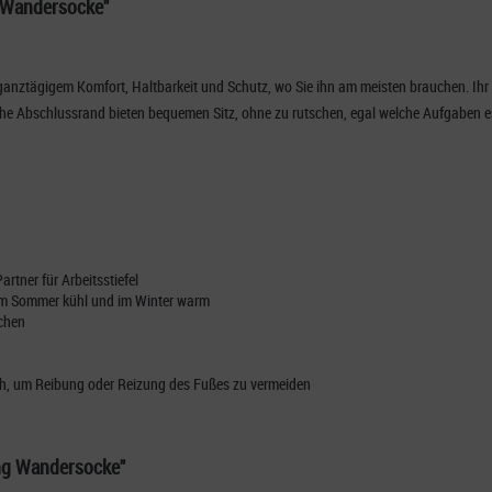
 Wandersocke"
 ganztägigem Komfort, Haltbarkeit und Schutz, wo Sie ihn am meisten brauchen. Ih
he Abschlussrand bieten bequemen Sitz, ohne zu rutschen, egal welche Aufgaben es zu
rtner für Arbeitsstiefel
e im Sommer kühl und im Winter warm
schen
ich, um Reibung oder Reizung des Fußes zu vermeiden
ng Wandersocke"