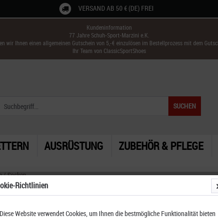
VERSAND AB 50 € (DE) FREI
Kundeninformation
77 Jahre Schuh-Sport-Marzini e.K.
ken wir Ihnen einen allgemeinen Gutschein von 5,-€ einzulösen im Bestellprozess mit dem Guts
Ihr Team von ClassicSportShoes
SUCHEN
ETTERN
AUSRÜSTUNG
ZUBEHÖR & PFLEGE
e / Socken
okie-Richtlinien
Diese Website verwendet Cookies, um Ihnen die bestmögliche Funktionalität bieten