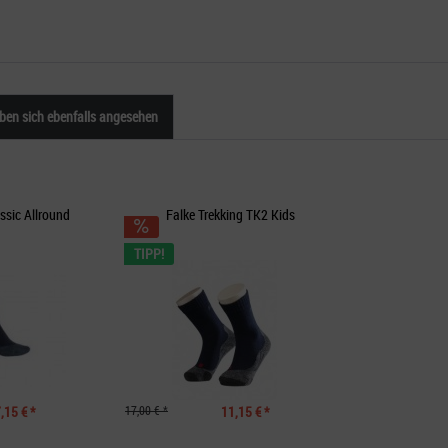
en sich ebenfalls angesehen
assic Allround
Falke Trekking TK2 Kids
TIPP!
,15 € *
17,00 € *
11,15 € *