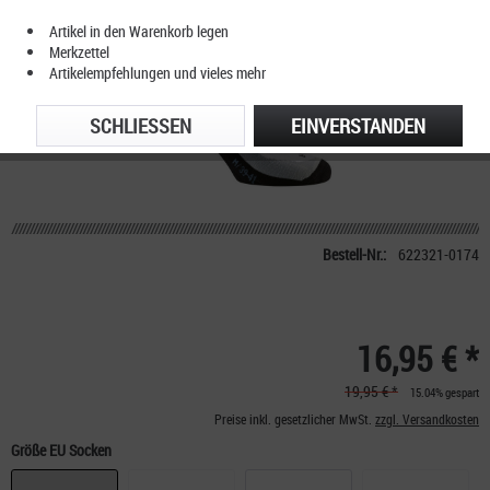
Artikel in den Warenkorb legen
Merkzettel
Artikelempfehlungen und vieles mehr
SCHLIESSEN
EINVERSTANDEN
Bestell-Nr.:
622321-0174
16,95 € *
19,95 € *
15.04% gespart
Preise inkl. gesetzlicher MwSt.
zzgl. Versandkosten
Größe EU Socken