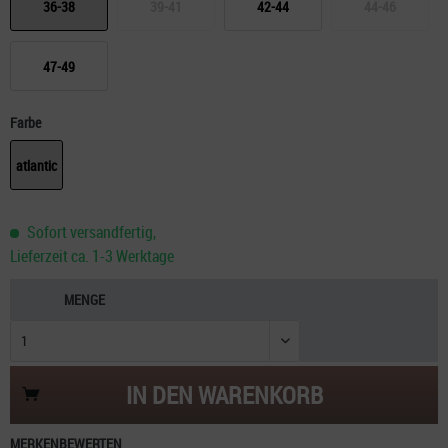
36-38
39-41
42-44
44-46
47-49
Farbe
atlantic
Sofort versandfertig,
Lieferzeit ca. 1-3 Werktage
MENGE
IN DEN
WARENKORB
MERKEN
BEWERTEN