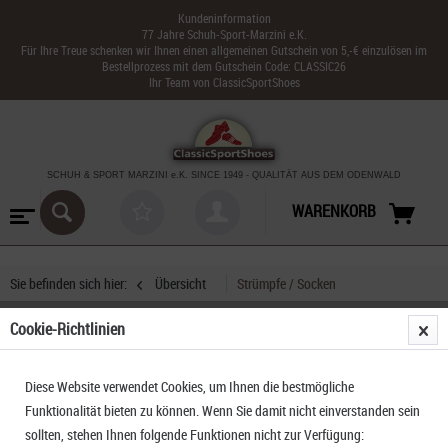
Kundeninformation
77 Jahre Schuh-Sport-Marzini e.K.
Für Ihre Treue schenken wir Ihnen einen allgemeinen Gutschein von 5,-€ einzulösen im
Bestellprozess mit dem Gutschein Code: CLASSIC26
Ihr Team von ClassicSportShoes
SCHUH & SPORT MARZINI
e.K. SINCE 1949
-
QUALITÄT AUS DEM ODENWALD
WARENKORB
Sie befinden sich hier:
Übersicht
Strümpfe / Socken
Cookie-Richtlinien
Rohner R-Power Quarter L/R Laufsocken
Diese Website verwendet Cookies, um Ihnen die bestmögliche
Funktionalität bieten zu können. Wenn Sie damit nicht einverstanden sein
sollten, stehen Ihnen folgende Funktionen nicht zur Verfügung: