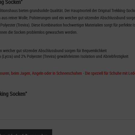
ing Socken"
tionshaus bieten grundsolide Qualität. Der Hauptvorteil der Original Trekking-Socke
aus reiner Wolle, Polsterungen und ein weicher gut sitzender Abschlussbund sorgen
olyester (Trevira). Diese Kombination hochwertiger Materialien sorgt für perfekte 
können die Socken problemlos gewaschen werden.
ein weicher gut sitzender Abschlussbund sorgen für Bequemlichkeit
(Lycra) und 2% Polyester (Trevira) gewährleisten Isolation und Abriebfestigkeit
ren, beim Jagen, Angeln oder in Schneeschuhen - Die speziell für Schuhe mit Lede
kking Socken"