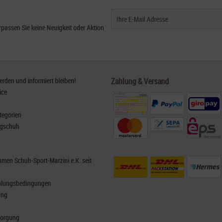
passen Sie keine Neuigkeit oder Aktion
den und informiert bleiben!
Zahlung & Versand
ice
tegorien
rgschuh
men Schuh-Sport-Marzini e.K. seit
hlungsbedingungen
ung
sorgung