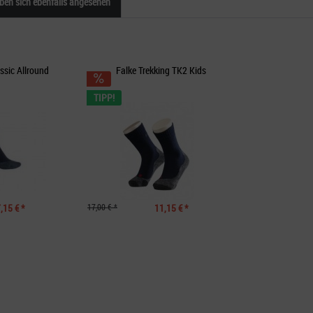
en sich ebenfalls angesehen
assic Allround
Falke Trekking TK2 Kids
TIPP!
,15 € *
17,00 € *
11,15 € *