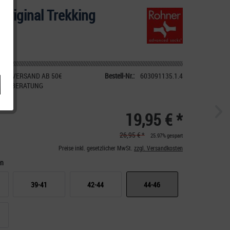
Original Trekking
IER VERSAND AB 50€
Bestell-Nr.:
603091135.1.4
CHE BERATUNG
19,95 € *
26,95 € *
25.97% gespart
Preise inkl. gesetzlicher MwSt.
zzgl. Versandkosten
en
39-41
42-44
44-46