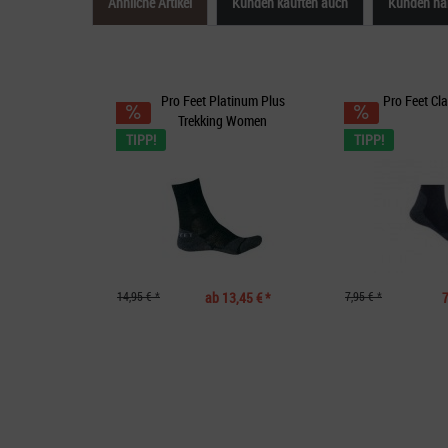
Ähnliche Artikel
Kunden kauften auch
Kunden hab
Pro Feet Platinum Plus
Pro Feet Cl
Trekking Women
TIPP!
TIPP!
14,95 € *
ab 13,45 € *
7,95 € *
7