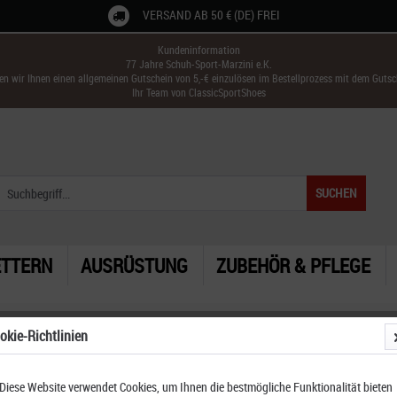
VERSAND AB 50 € (DE) FREI
Kundeninformation
77 Jahre Schuh-Sport-Marzini e.K.
ken wir Ihnen einen allgemeinen Gutschein von 5,-€ einzulösen im Bestellprozess mit dem Guts
Ihr Team von ClassicSportShoes
SUCHEN
ETTERN
AUSRÜSTUNG
ZUBEHÖR & PFLEGE
okie-Richtlinien
Diese Website verwendet Cookies, um Ihnen die bestmögliche Funktionalität bieten