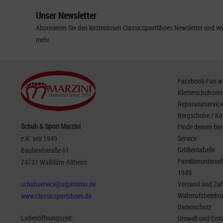
Unser Newsletter
Abonnieren Sie den kostenlosen ClassicSportShoes Newsletter und ver
mehr.
Facebook-Fan wer
Kletterschuhserv
Reparaturservice
Bergschuhe / Ka
Schuh & Sport Marzini
Finde deinen Be
e.K. seit 1949
Service
Größentabelle
Baulandstraße 61
Familienunterneh
74731 Walldürn-Altheim
1949
schuhservice@alpinismo.de
Versand und Za
Widerrufsbelehr
www.classicsportshoes.de
Datenschutz
Ladenöffnungszeit:
Umwelt und Ent