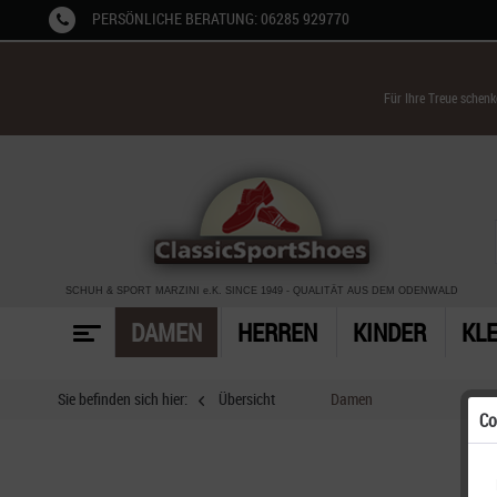
PERSÖNLICHE BERATUNG: 06285 929770
Für Ihre Treue schen
SCHUH & SPORT MARZINI
e.K. SINCE 1949
-
QUALITÄT AUS DEM ODENWALD
DAMEN
HERREN
KINDER
KL
Sie befinden sich hier:
Übersicht
Damen
Co