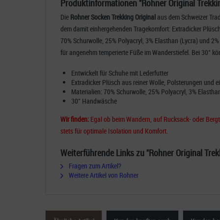
Produktinformationen "Rohner Original Trekk
Die
Rohner Socken Trekking Original
aus dem Schweizer Tradi
dem damit einhergehenden Tragekomfort: Extradicker Plüsch 
70% Schurwolle, 25% Polyacryl, 3% Elasthan (Lycra) und 2% P
für angenehm temperierte Füße im Wanderstiefel. Bei 30° 
Entwickelt für Schuhe mit Lederfutter
Extradicker Plüsch aus reiner Wolle, Polsterungen und 
Materialien: 70% Schurwolle, 25% Polyacryl, 3% Elasthan 
30° Handwäsche
Wir finden:
Egal ob beim Wandern, auf Rucksack- oder Bergtou
stets für optimale Isolation und Komfort.
Weiterführende Links zu "Rohner Original Tre
Fragen zum Artikel?
Weitere Artikel von Rohner