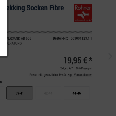
Trekking Socken Fibre
IER VERSAND AB 50€
Bestell-Nr.:
603001123.1.1
CHE BERATUNG
19,95 € *
24,95 € *
20.04% gespart
Preise inkl. gesetzlicher MwSt.
zzgl. Versandkosten
en
39-41
42-44
44-46