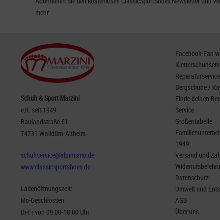
Abonnieren Sie den kostenlosen ClassicSportShoes Newsletter und ver
mehr.
Facebook-Fan wer
Kletterschuhserv
Reparaturservice
Bergschuhe / Ka
Schuh & Sport Marzini
Finde deinen Be
e.K. seit 1949
Service
Größentabelle
Baulandstraße 61
Familienunterneh
74731 Walldürn-Altheim
1949
schuhservice@alpinismo.de
Versand und Za
Widerrufsbelehr
www.classicsportshoes.de
Datenschutz
Ladenöffnungszeit:
Umwelt und Ent
Mo-Geschlossen
AGB
Über uns
Di-Fr von 09:00-18:00 Uhr