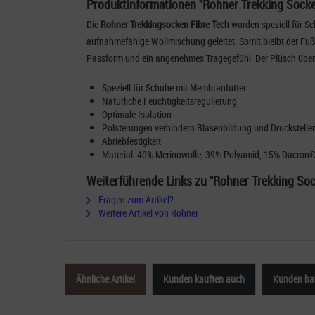
Produktinformationen "Rohner Trekking Socke
Die
Rohner Trekkingsocken Fibre Tech
wurden speziell für S
aufnahmefähige Wollmischung geleitet. Somit bleibt der Fuß 
Passform und ein angenehmes Tragegefühl. Der Plüsch über 
Speziell für Schuhe mit Membranfutter
Natürliche Feuchtigkeitsregulierung
Optimale Isolation
Polsterungen verhindern Blasenbildung und Druckstelle
Abriebfestigkeit
Material: 40% Merinowolle, 39% Polyamid, 15% Dacron
Weiterführende Links zu "Rohner Trekking Soc
Fragen zum Artikel?
Weitere Artikel von Rohner
Ähnliche Artikel
Kunden kauften auch
Kunden hab