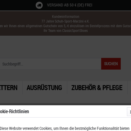
VERSAND AB 50 € (DE) FREI
Kundeninformation
77 Jahre Schuh-Sport-Marzini e.K.
ken wir Ihnen einen allgemeinen Gutschein von 5,-€ einzulösen im Bestellprozess mit dem Guts
Ihr Team von ClassicSportShoes
SUCHEN
ETTERN
AUSRÜSTUNG
ZUBEHÖR & PFLEGE
okie-Richtlinien
Diese Website verwendet Cookies, um Ihnen die bestmögliche Funktionalität bieten