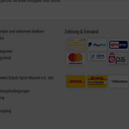
passen Sie keine Neuigkeit oder Aktion
den und informiert bleiben!
Zahlung & Versand
ice
tegorien
rgschuh
men Schuh-Sport-Marzini e.K. seit
hlungsbedingungen
ung
sorgung