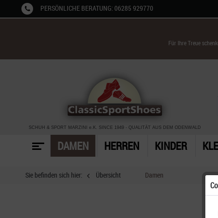
PERSÖNLICHE BERATUNG: 06285 929770
Für Ihre Treue schen
SCHUH & SPORT MARZINI
e.K. SINCE 1949
-
QUALITÄT AUS DEM ODENWALD
DAMEN
HERREN
KINDER
KL
Sie befinden sich hier:
Übersicht
Damen
Co