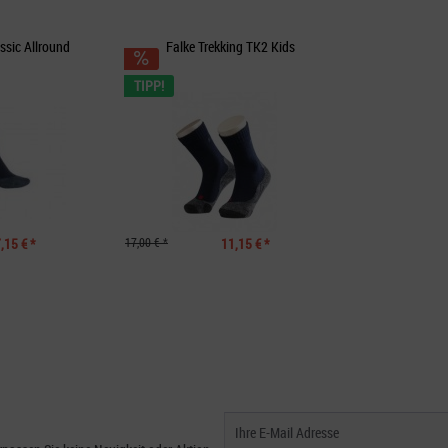
assic Allround
Falke Trekking TK2 Kids
TIPP!
,15 € *
17,00 € *
11,15 € *