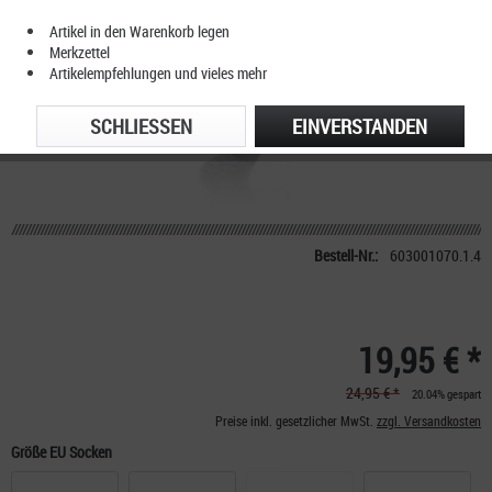
Artikel in den Warenkorb legen
Merkzettel
Artikelempfehlungen und vieles mehr
SCHLIESSEN
EINVERSTANDEN
Bestell-Nr.:
603001070.1.4
19,95 € *
24,95 € *
20.04% gespart
Preise inkl. gesetzlicher MwSt.
zzgl. Versandkosten
Größe EU Socken