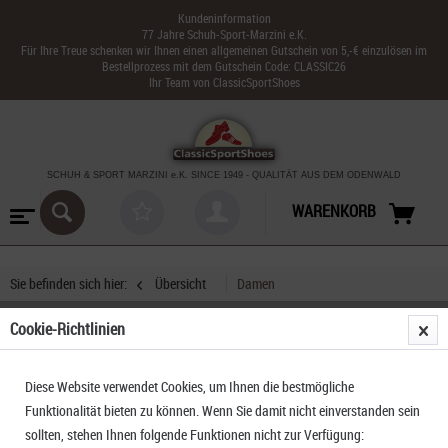
Kundeninformation
77 Jahre Schuh-Sport-Marzini e.K.
Für Ihre Treue schenken wir Ihnen einen allgemeinen Gutschein von 5,-€ einzulösen im
Bestellprozess mit dem Gutschein Code: CLASSIC26
Ihr Team von ClassicSportShoes
SCHUH & SPORT MARZINI
e.K. SINCE 1949
-
QUALITÄT AUS DEM ODENWALD
WARENKORB
Sie befinden sich hier:
Übersicht
Damen
Cookie-Richtlinien
Rohner Trekking Socken Fibre Tech
Diese Website verwendet Cookies, um Ihnen die bestmögliche
Funktionalität bieten zu können. Wenn Sie damit nicht einverstanden sein
sollten, stehen Ihnen folgende Funktionen nicht zur Verfügung: