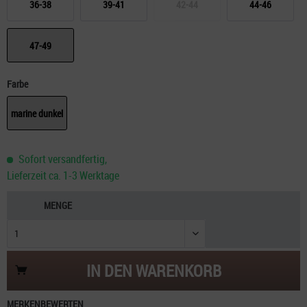
36-38
39-41
42-44
44-46
47-49
Farbe
marine dunkel
Sofort versandfertig,
Lieferzeit ca. 1-3 Werktage
MENGE
IN DEN
WARENKORB
MERKEN
BEWERTEN