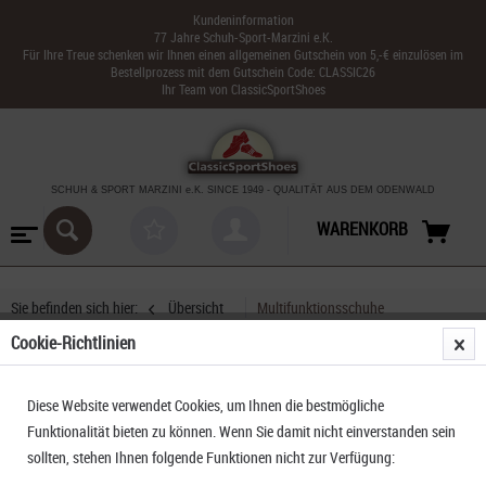
Kundeninformation
77 Jahre Schuh-Sport-Marzini e.K.
Für Ihre Treue schenken wir Ihnen einen allgemeinen Gutschein von 5,-€ einzulösen im
Bestellprozess mit dem Gutschein Code: CLASSIC26
Ihr Team von ClassicSportShoes
SCHUH & SPORT MARZINI
e.K. SINCE 1949
-
QUALITÄT AUS DEM ODENWALD
WARENKORB
Sie befinden sich hier:
Übersicht
Multifunktionsschuhe
Cookie-Richtlinien
Dolomite 54 Low FG Evo GTX
Diese Website verwendet Cookies, um Ihnen die bestmögliche
Funktionalität bieten zu können. Wenn Sie damit nicht einverstanden sein
sollten, stehen Ihnen folgende Funktionen nicht zur Verfügung: