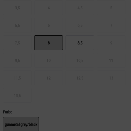
3,5
4
4,5
5
5,5
6
6,5
7
7,5
8
8,5
9
9,5
10
10,5
11
11,5
12
12,5
13
13,5
Farbe
gunmetal grey/black