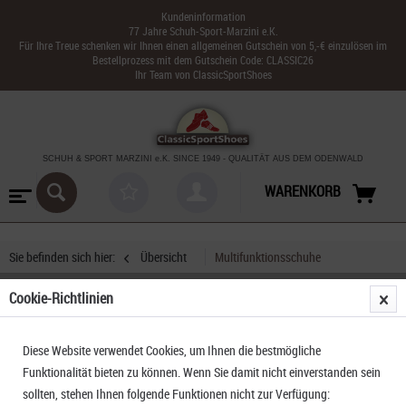
Kundeninformation
77 Jahre Schuh-Sport-Marzini e.K.
Für Ihre Treue schenken wir Ihnen einen allgemeinen Gutschein von 5,-€ einzulösen im
Bestellprozess mit dem Gutschein Code: CLASSIC26
Ihr Team von ClassicSportShoes
SCHUH & SPORT MARZINI
e.K. SINCE 1949
-
QUALITÄT AUS DEM ODENWALD
WARENKORB
Sie befinden sich hier:
Übersicht
Multifunktionsschuhe
Cookie-Richtlinien
Dolomite 54 Low FG Evo GTX Women
Diese Website verwendet Cookies, um Ihnen die bestmögliche
Funktionalität bieten zu können. Wenn Sie damit nicht einverstanden sein
sollten, stehen Ihnen folgende Funktionen nicht zur Verfügung: