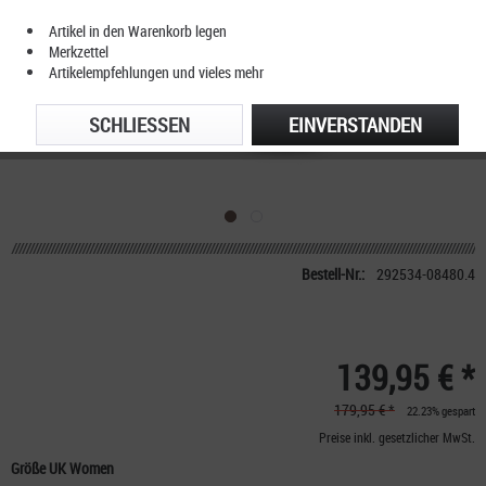
Artikel in den Warenkorb legen
Merkzettel
Artikelempfehlungen und vieles mehr
SCHLIESSEN
EINVERSTANDEN
Bestell-Nr.:
292534-08480.4
139,95 € *
179,95 € *
22.23% gespart
Preise inkl. gesetzlicher MwSt.
Größe UK Women