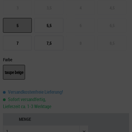
3
3,5
4
4,5
5
5,5
6
6,5
7
7,5
8
8,5
Farbe
taupe beige
Versandkostenfreie Lieferung!
Sofort versandfertig,
Lieferzeit ca. 1-3 Werktage
MENGE