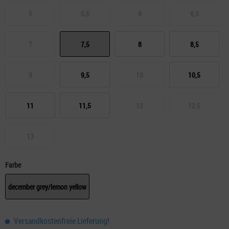
5
5,5
6
6,5
7
7,5
8
8,5
9
9,5
10
10,5
11
11,5
12
12,5
13
Farbe
december grey/lemon yellow
Versandkostenfreie Lieferung!