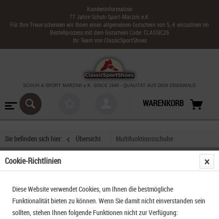
Kundeninformation
77 Jahre Schuh-Sport-Marzini e.K.
Für Ihre Treue schenken wir Ihnen einen allgemeinen Gutschein von 5,-€ einzulösen im
Bestellprozess mit dem Gutschein Code: CLASSIC26
Ihr Team von ClassicSportShoes
SCHUH & SPORT MARZINI
e.K. SINCE 1949
-
QUALITÄT AUS DEM ODENWALD
WARENKORB
Sie befinden sich hier:
Übersicht
Multifunktionsschuhe
Cookie-Richtlinien
Garmont Dragontail LT Evo
Diese Website verwendet Cookies, um Ihnen die bestmögliche
Funktionalität bieten zu können. Wenn Sie damit nicht einverstanden sein
sollten, stehen Ihnen folgende Funktionen nicht zur Verfügung: