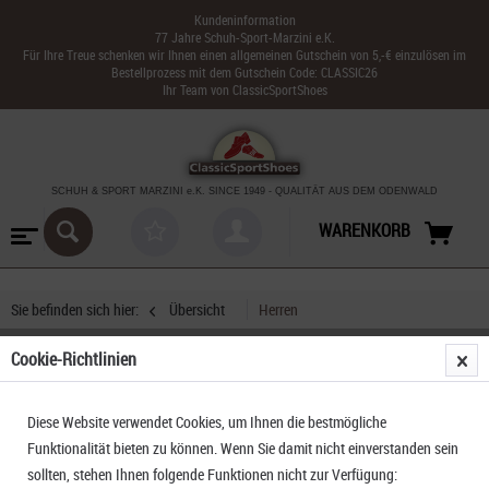
Kundeninformation
77 Jahre Schuh-Sport-Marzini e.K.
Für Ihre Treue schenken wir Ihnen einen allgemeinen Gutschein von 5,-€ einzulösen im
Bestellprozess mit dem Gutschein Code: CLASSIC26
Ihr Team von ClassicSportShoes
SCHUH & SPORT MARZINI
e.K. SINCE 1949
-
QUALITÄT AUS DEM ODENWALD
WARENKORB
Sie befinden sich hier:
Übersicht
Herren
Cookie-Richtlinien
Dolomite 54 Low FG Evo GTX
Diese Website verwendet Cookies, um Ihnen die bestmögliche
Funktionalität bieten zu können. Wenn Sie damit nicht einverstanden sein
sollten, stehen Ihnen folgende Funktionen nicht zur Verfügung: