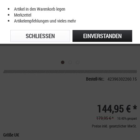
Artikel in den Warenkorb legen
Merkzettel
Artikelempfehlungen und vieles mehr
SCHLIESSEN
EINVERSTANDEN
Bestell-Nr.:
42396302260.15
144,95 € *
179,95 € *
19.45% gespart
Preise inkl. gesetzlicher MwSt.
Größe UK