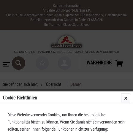
Kundeninformation
77 Jahre Schuh-Sport-Marzini e.K.
Für Ihre Treue schenken wir Ihnen einen allgemeinen Gutschein von 5,-€ einzulösen im
Bestellprozess mit dem Gutschein Code: CLASSIC26
Ihr Team von ClassicSportShoes
SCHUH & SPORT MARZINI
e.K. SINCE 1949
-
QUALITÄT AUS DEM ODENWALD
WARENKORB
Sie befinden sich hier:
Übersicht
Damen
Cookie-Richtlinien
Dolomite 54 Low FG Evo GTX
Diese Website verwendet Cookies, um Ihnen die bestmögliche
Funktionalität bieten zu können. Wenn Sie damit nicht einverstanden sein
sollten, stehen Ihnen folgende Funktionen nicht zur Verfügung: