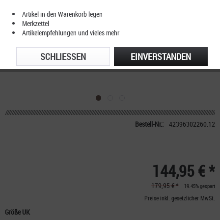
Artikel in den Warenkorb legen
Merkzettel
Artikelempfehlungen und vieles mehr
SCHLIESSEN
EINVERSTANDEN
Bestell-Nr.:
42396302260.12
144,95 € *
179,95 € *
19.45% gespart
Preise inkl. gesetzlicher MwSt.
Größe UK