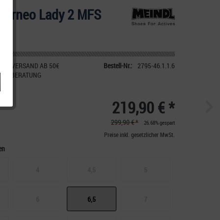
 Borneo Lady 2 MFS
IER VERSAND AB 50€
Bestell-Nr.:
2795-46.1.1.6
CHE BERATUNG
219,90 € *
299,90 € *
26.68% gespart
Preise inkl. gesetzlicher MwSt.
en
4
4,5
5
6
6,5
7