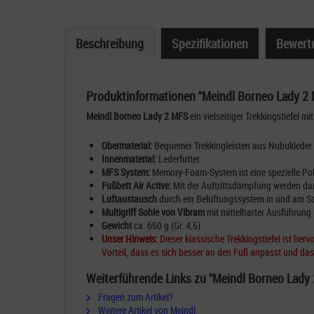
Beschreibung
Spezifikationen
Bewert
Produktinformationen "Meindl Borneo Lady 2
Meindl Borneo Lady 2 MFS
ein vielseitiger Trekkingstiefel m
Obermaterial:
Bequemer Trekkingleisten aus Nubukleder
Innenmaterial:
Lederfutter
MFS System:
Memory-Foam-System ist eine spezielle Pol
Fußbett Air Active:
Mit der Auftrittsdämpfung werden da
Luftaustausch
durch ein Belüftungssystem in und am S
Multigriff Sohle von Vibram
mit mittelharter Ausführung
Gewicht
ca. 650 g (Gr. 4,5)
Unser Hinweis:
Dieser klassische Trekkingstiefel ist h
Vorteil, dass es sich besser an den Fuß anpasst und d
Weiterführende Links zu "Meindl Borneo Lady
Fragen zum Artikel?
Weitere Artikel von Meindl