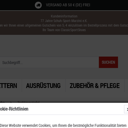
VERSAND AB 50 € (DE) FREI
Kundeninformation
77 Jahre Schuh-Sport-Marzini e.K.
ken wir Ihnen einen allgemeinen Gutschein von 5,-€ einzulösen im Bestellprozess mit dem Guts
Ihr Team von ClassicSportShoes
SUCHEN
ETTERN
AUSRÜSTUNG
ZUBEHÖR & PFLEGE
uhe
Trekkingstiefel
okie-Richtlinien
Diese Website verwendet Cookies, um Ihnen die bestmögliche Funktionalität bieten