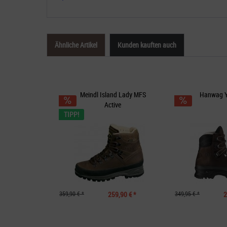
Ähnliche Artikel
Kunden kauften auch
Meindl Island Lady MFS
Hanwag Y
Active
TIPP!
359,90 € *
259,90 € *
349,95 € *
2