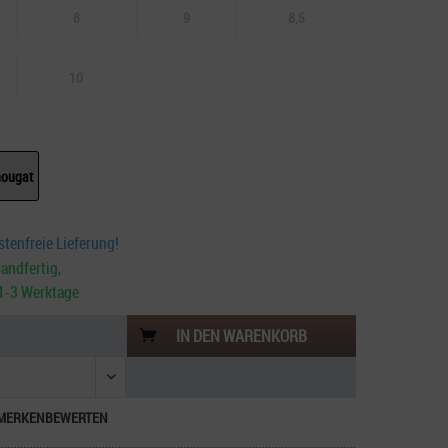
8
9
8,5
10
nougat
tenfreie Lieferung!
andfertig,
. 1-3 Werktage
IN DEN
WARENKORB
MERKEN
BEWERTEN