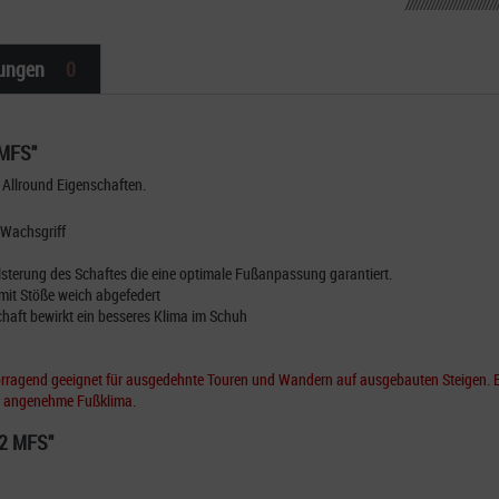
ungen
0
 MFS"
it Allround Eigenschaften.
 Wachsgriff
sterung des Schaftes die eine optimale Fußanpassung garantiert.
mit Stöße weich abgefedert
chaft bewirkt ein besseres Klima im Schuh
ervorragend geeignet für ausgedehnte Touren und Wandern auf ausgebauten Steigen.
as angenehme Fußklima.
 2 MFS"