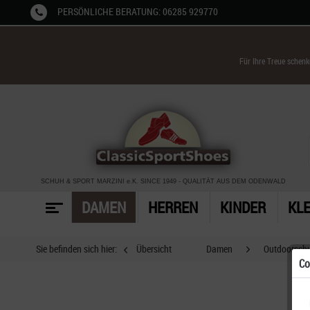
PERSÖNLICHE BERATUNG: 06285 929770
Für Ihre Treue schen
SCHUH & SPORT MARZINI
e.K. SINCE 1949
-
QUALITÄT AUS DEM ODENWALD
DAMEN
HERREN
KINDER
KL
Sie befinden sich hier:
Übersicht
Damen
Outdoorsch
Co