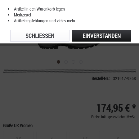
Artikel in den Warenkorb legen
Merkzettel
Artikelempfehlungen und vieles mehr
SCHLIESSEN
EINVERSTANDEN
Bestell-Nr.:
321917-9368
174,95 € *
Preise inkl. gesetzlicher MwSt.
Größe UK Women
3,5
4
4,5
5