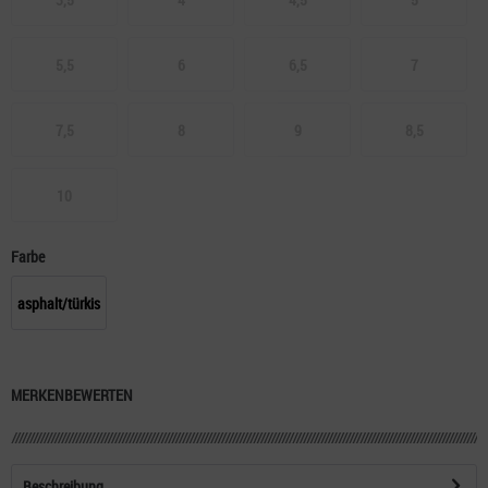
5,5
6
6,5
7
7,5
8
9
8,5
10
Farbe
asphalt/türkis
MERKEN
BEWERTEN
Beschreibung