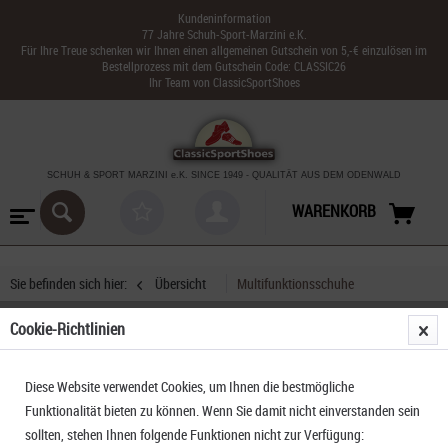
Kundeninformation
77 Jahre Schuh-Sport-Marzini e.K.
Für Ihre Treue schenken wir Ihnen einen allgemeinen Gutschein von 5,-€ einzulösen im
Bestellprozess mit dem Gutschein Code: CLASSIC26
Ihr Team von ClassicSportShoes
SCHUH & SPORT MARZINI
e.K. SINCE 1949
-
QUALITÄT AUS DEM ODENWALD
WARENKORB
Sie befinden sich hier:
Übersicht
Multifunktionsschuhe
Cookie-Richtlinien
Lowa Renegade Evo GTX MID Ws Wide
Diese Website verwendet Cookies, um Ihnen die bestmögliche
Funktionalität bieten zu können. Wenn Sie damit nicht einverstanden sein
sollten, stehen Ihnen folgende Funktionen nicht zur Verfügung: