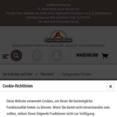
Kundeninformation
77 Jahre Schuh-Sport-Marzini e.K.
Für Ihre Treue schenken wir Ihnen einen allgemeinen Gutschein von 5,-€ einzulösen im
Bestellprozess mit dem Gutschein Code: CLASSIC26
Ihr Team von ClassicSportShoes
SCHUH & SPORT MARZINI
e.K. SINCE 1949
-
QUALITÄT AUS DEM ODENWALD
WARENKORB
Sie befinden sich hier:
Übersicht
Zwiegenähte Schuhe
Cookie-Richtlinien
Meindl Super Perfekt
Diese Website verwendet Cookies, um Ihnen die bestmögliche
Funktionalität bieten zu können. Wenn Sie damit nicht einverstanden sein
sollten, stehen Ihnen folgende Funktionen nicht zur Verfügung: