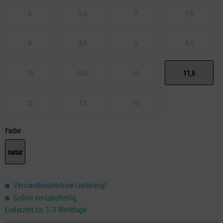
6
6,5
7
7,5
8
8,5
9
9,5
10
10,5
11
11,5
12
13
14
Farbe
natur
Versandkostenfreie Lieferung!
Sofort versandfertig,
Lieferzeit ca. 1-3 Werktage