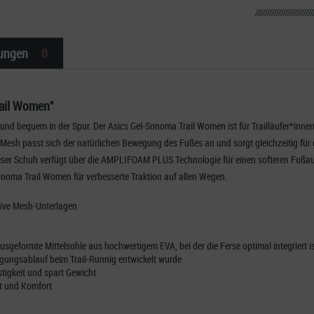
ungen
0
rail Women"
 und bequem in der Spur. Der Asics Gel-Sonoma Trail Women ist für Trailläufer*innen
Mesh passt sich der natürlichen Bewegung des Fußes an und sorgt gleichzeitig für g
ieser Schuh verfügt über die AMPLIFOAM PLUS Technologie für einen softeren Fuß
Sonoma Trail Women für verbesserte Traktion auf allen Wegen.
tive Mesh-Unterlagen
 ausgeformte Mittelsohle aus hochwertigem EVA, bei der die Ferse optimal integriert i
ewegungsablauf beim Trail-Runnig entwickelt wurde
stigkeit und spart Gewicht
ät und Komfort