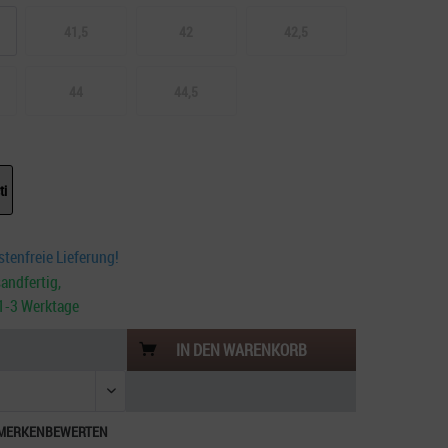
41,5
42
42,5
44
44,5
ti
tenfreie Lieferung!
andfertig,
. 1-3 Werktage
IN DEN
WARENKORB
MERKEN
BEWERTEN