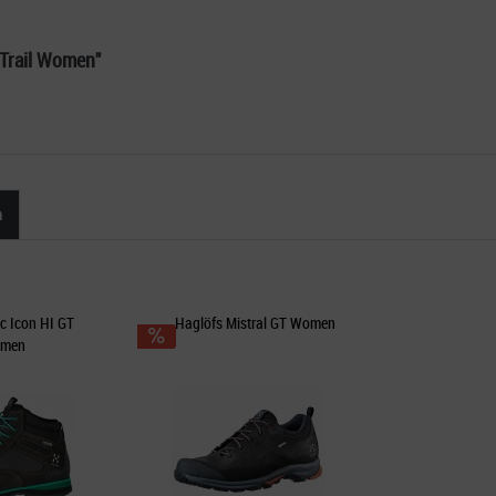
 Trail Women"
n
c Icon HI GT
Haglöfs Mistral GT Women
men