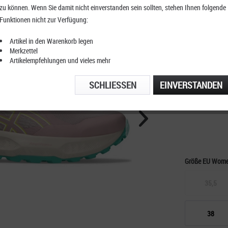
zu können. Wenn Sie damit nicht einverstanden sein sollten, stehen Ihnen folgende
Asics G
Funktionen nicht zur Verfügung:
Women
Artikel in den Warenkorb legen
Merkzettel
Artikelempfehlungen und vieles mehr
KOSTENFRE
SCHLIESSEN
EINVERSTANDEN
TELEFONIS
Größe EU Wom
35,5
38