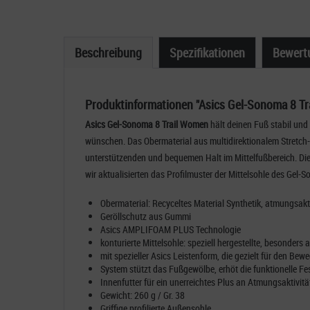
Beschreibung
Spezifikationen
Bewert
Produktinformationen "Asics Gel-Sonoma 8 T
Asics Gel-Sonoma 8 Trail Women
hält deinen Fuß stabil und
wünschen. Das Obermaterial aus multidirektionalem Stretch-
unterstützenden und bequemen Halt im Mittelfußbereich.​ D
wir aktualisierten das Profilmuster der Mittelsohle des Gel-
Obermaterial: Recyceltes Material Synthetik, atmungsak
Geröllschutz aus Gummi
Asics AMPLIFOAM PLUS Technologie
konturierte Mittelsohle: speziell hergestellte, besonders
mit spezieller Asics Leistenform, die gezielt für den B
System stützt das Fußgewölbe, erhöt die funktionelle Fe
Innenfutter für ein unerreichtes Plus an Atmungsaktivit
Gewicht: 260 g / Gr. 38
Griffige profilierte Außensohle