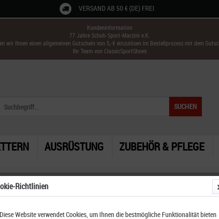
VERSAND AB 50 € (DE) FREI
Kundeninformation
77 Jahre Schuh-Sport-Marzini e.K.
ken wir Ihnen einen allgemeinen Gutschein von 5,-€ einzulösen im Bestellprozess mit dem Guts
Ihr Team von ClassicSportShoes
SUCHEN
ETTERN
AUSRÜSTUNG
ZUBEHÖR & PFLEGE
okie-Richtlinien
Diese Website verwendet Cookies, um Ihnen die bestmögliche Funktionalität bieten