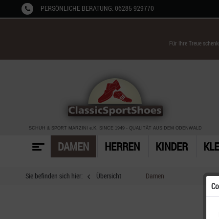
PERSÖNLICHE BERATUNG: 06285 929770
Für Ihre Treue schen
SCHUH & SPORT MARZINI
e.K. SINCE 1949
-
QUALITÄT AUS DEM ODENWALD
DAMEN
HERREN
KINDER
KL
Sie befinden sich hier:
Übersicht
Damen
Co