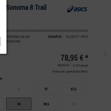
el-Sonoma 8 Trail
IER VERSAND AB 50€
Bestell-Nr.:
1012B771-700.5
CHE BERATUNG
78,95 € *
99,95 € *
21.01% gespart
Preise inkl. gesetzlicher MwSt.
en
36
37
37,5
39
39,5
40